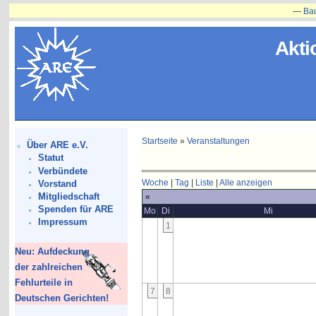
—
Bauvorh
Akti
Startseite
»
Veranstaltungen
Über ARE e.V.
Statut
Verbündete
Woche
|
Tag
|
Liste
|
Alle anzeigen
Vorstand
Mitgliedschaft
«
Spenden für ARE
Mo
Di
Mi
Impressum
1
Neu: Aufdeckung
der zahlreichen
Fehlurteile in
7
8
Deutschen Gerichten!