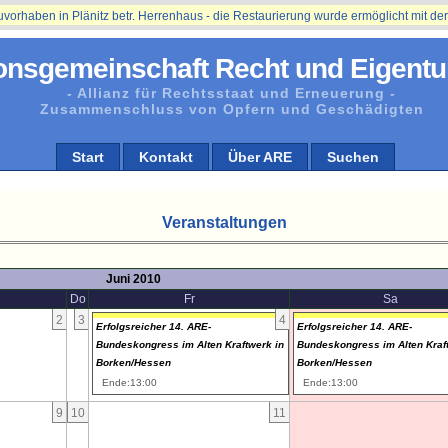
aben in Plänitz betr. Herrenhaus - die Restaurierung wurde ermöglicht mit der Un
onsgemeinschaft Recht und Eigentu
- Allianz für Rechtsstaat und Erneuerung -
Zusammenschluss von Opfern und Geschädigten
Start
Kontakt
Über ARE
Suchen
Veranstaltungen
Juni 2010
Do
Fr
Sa
2
3
4
Erfolgsreicher 14. ARE-
Erfolgsreicher 14. ARE-
Bundeskongress im Alten Kraftwerk in
Bundeskongress im Alten Kraf
Borken/Hessen
Borken/Hessen
Ende:13:00
Ende:13:00
9
10
11