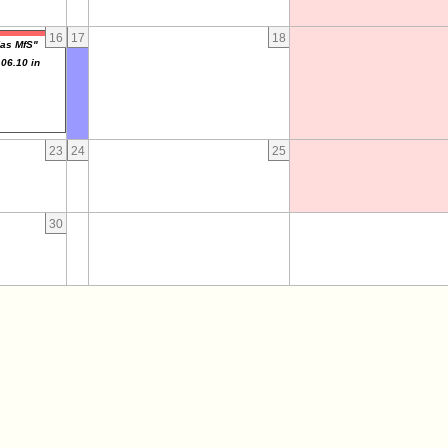
16
17
18
das MfS"
06.10 in
23
24
25
30