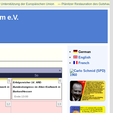
terstützung der Europäischen Union
—
Plänitzer Restauration des Gutshauses er
m e.V.
German
English
French
»
So
5
6
Erfolgsreicher 14. ARE-
twerk in
Bundeskongress im Alten Kraftwerk in
Borken/Hessen
Ende:13:00
12
13