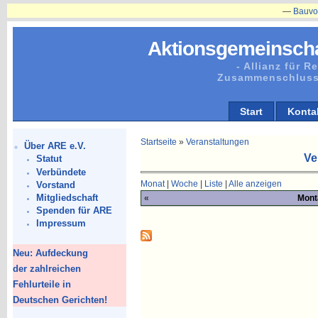
—
Bauvorhaben
Aktionsgemeinscha
- Allianz für 
Zusammenschluss
Start
Konta
Startseite
»
Veranstaltungen
Über ARE e.V.
Ve
Statut
Verbündete
Monat
|
Woche
|
Liste
|
Alle anzeigen
Vorstand
Mitgliedschaft
«
Mont
Spenden für ARE
Impressum
Neu: Aufdeckung
der zahlreichen
Fehlurteile in
Deutschen Gerichten!