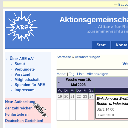
—
Bauvorhaben
Aktionsgemeinscha
- Allianz für 
Zusammenschluss
Start
Konta
Startseite
»
Veranstaltungen
Über ARE e.V.
Ve
Statut
Verbündete
Monat
|
Tag
|
Liste
|
Alle anzeigen
Vorstand
Mitgliedschaft
Woche vom 19.
«
Spenden für ARE
Mai 2008
Impressum
Mo
Di
Mi
Do
Fr
Sa
19
20
21
22
23
24
Einladung zur Eröf
Neu: Aufdeckung
Boden- u. Industrie
der zahlreichen
Start: 14:00
Fehlurteile in
Ende:19:00
Deutschen Gerichten!