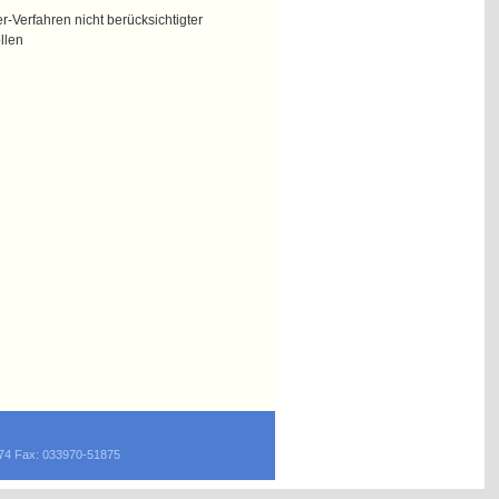
-Verfahren nicht berücksichtigter
llen
874 Fax: 033970-51875