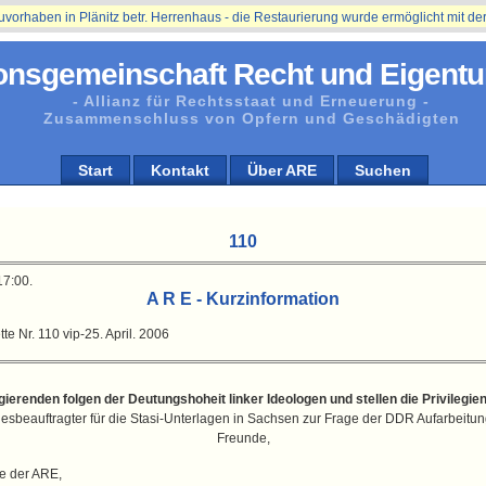
ben in Plänitz betr. Herrenhaus - die Restaurierung wurde ermöglicht mit der Un
onsgemeinschaft Recht und Eigentu
- Allianz für Rechtsstaat und Erneuerung -
Zusammenschluss von Opfern und Geschädigten
Start
Kontakt
Über ARE
Suchen
110
17:00.
A R E - Kurzinformation
te Nr. 110 vip-25. April. 2006
egierenden folgen der Deutungshoheit linker Ideologen und stellen die Privilegien 
esbeauftragter für die Stasi-Unterlagen in Sachsen zur Frage der DDR Aufarbeitun
Freunde,
de der ARE,