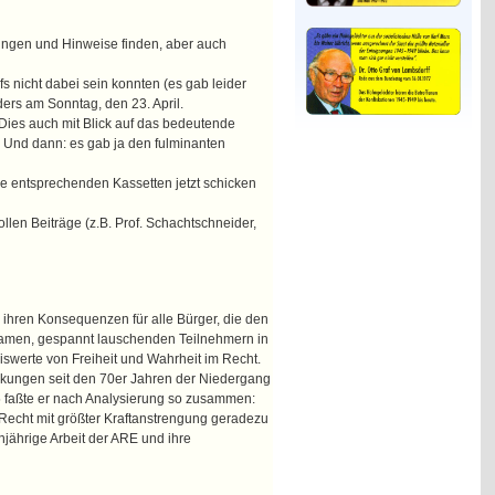
ngen und Hinweise finden, aber auch
 nicht dabei sein konnten (es gab leider
ers am Sonntag, den 23. April.
Dies auch mit Blick auf das bedeutende
. Und dann: es gab ja den fulminanten
ie entsprechenden Kassetten jetzt schicken
llen Beiträge (z.B. Prof. Schachtschneider,
 ihren Konsequenzen für alle Bürger, die den
amen, gespannt lauschenden Teilnehmern in
swerte von Freiheit und Wahrheit im Recht.
rkungen seit den 70er Jahren der Niedergang
05 faßte er nach Analysierung so zusammen:
 Recht mit größter Kraftanstrengung geradezu
ährige Arbeit der ARE und ihre