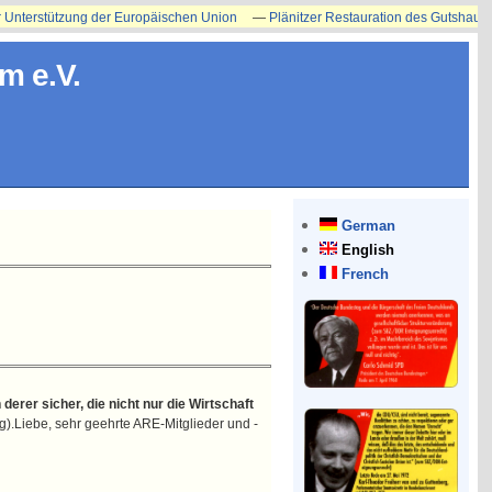
terstützung der Europäischen Union
—
Plänitzer Restauration des Gutshauses ers
m e.V.
German
English
French
derer sicher, die nicht nur die Wirtschaft
g).Liebe, sehr geehrte ARE-Mitglieder und -