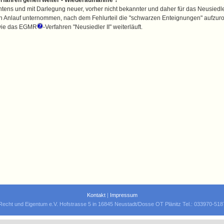
erfahren gehen weiter - Wiederaufnahme ?
tens und mit Darlegung neuer, vorher nicht bekannter und daher für das Neusiedler
 Anlauf unternommen, nach dem Fehlurteil die "schwarzen Enteignungen" aufzuro
 wie das EGMR
-Verfahren "Neusiedler II" weiterläuft.
Kontakt
|
Impressum
Recht und Eigentum e.V. Hofstrasse 5 in 16845 Neustadt/Dosse OT Plänitz Tel.: 033970-51