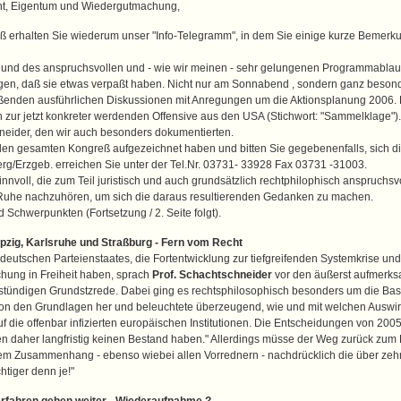
Recht, Eigentum und Wiedergutmachung,
erhalten Sie wiederum unser "Info-Telegramm", in dem Sie einige kurze Bemerku
s und des anspruchsvollen und - wie wir meinen - sehr gelungenen Programmablaufs
sagen, daß sie etwas verpaßt haben. Nicht nur am Sonnabend , sondern ganz besond
eßenden ausführlichen Diskussionen mit Anregungen um die Aktionsplanung 2006. 
 zur jetzt konkreter werdenden Offensive aus den USA (Stichwort: "Sammelklage")
hneider, den wir auch besonders dokumentierten.
r den gesamten Kongreß aufgezeichnet haben und bitten Sie gegebenenfalls, sich d
erg/Erzgeb. erreichen Sie unter der Tel.Nr. 03731- 33928 Fax 03731 -31003.
nnvoll, die zum Teil juristisch und auch grundsätzlich rechtphilophisch anspruchsvo
n Ruhe nachzuhören, um sich die daraus resultierenden Gedanken zu machen.
d Schwerpunkten (Fortsetzung / 2. Seite folgt).
pzig, Karlsruhe und Straßburg - Fern vom Recht
eutschen Parteienstaates, die Fortentwicklung zur tiefgreifenden Systemkrise und
ichung in Freiheit haben, sprach
Prof. Schachtschneider
vor den äußerst aufmerks
stündigen Grundstzrede. Dabei ging es rechtsphilosophisch besonders um die Basi
on den Grundlagen her und beleuchtete überzeugend, wie und mit welchen Auswi
f die offenbar infizierten europäischen Institutionen. Die Entscheidungen von 20
nen daher langfristig keinen Bestand haben." Allerdings müsse der Weg zurück zum
m Zusammenhang - ebenso wiebei allen Vorrednern - nachdrücklich die über zehnj
htiger denn je!"