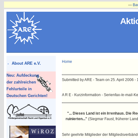
—
Bauvorha
Akti
Home
About ARE e.V.
Neu: Aufdeckung
Submitted by ARE - Team on 25. April 2006 - 
der zahlreichen
Fehlurteile in
A R E - Kurzinformation - Serienfax-/e-mail-Ket
Deutschen Gerichten!
"... Dieses Land ist ein Irrenhaus. Die R
ruinierten..."
(Siegmar Faust, früherer Land
Sehr geehrte Mitglieder der Mitgliedsverbän