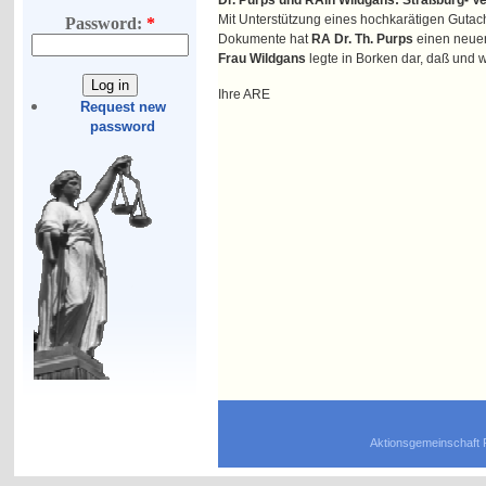
Dr. Purps und RAin Wildgans: Straßburg- V
Mit Unterstützung eines hochkarätigen Gutach
Password:
*
Dokumente hat
RA Dr. Th. Purps
einen neuen
Frau Wildgans
legte in Borken dar, daß und
Ihre ARE
Request new
password
Aktionsgemeinschaft 