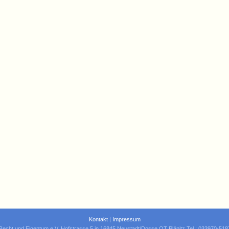
Kontakt
|
Impressum
Recht und Eigentum e.V. Hofstrasse 5 in 16845 Neustadt/Dosse OT Plänitz Tel.: 033970-51