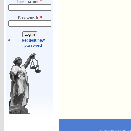
Username:
*
Password:
*
Request new
password
Aktionsgemeinschaft 