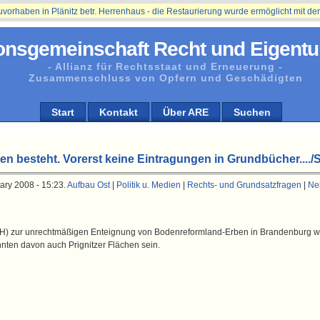
ben in Plänitz betr. Herrenhaus - die Restaurierung wurde ermöglicht mit der Un
onsgemeinschaft Recht und Eigentu
- Allianz für Rechtsstaat und Erneuerung -
Zusammenschluss von Opfern und Geschädigten
Start
Kontakt
Über ARE
Suchen
n besteht. Vorerst keine Eintragungen in Grundbücher..../
ary 2008 - 15:23.
Aufbau Ost
|
Politik u. Medien
|
Rechts- und Grundsatzfragen
|
Ne
H) zur unrechtmäßigen Enteignung von Bodenreformland-Erben in Brandenburg wil
nnten davon auch Prignitzer Flächen sein.