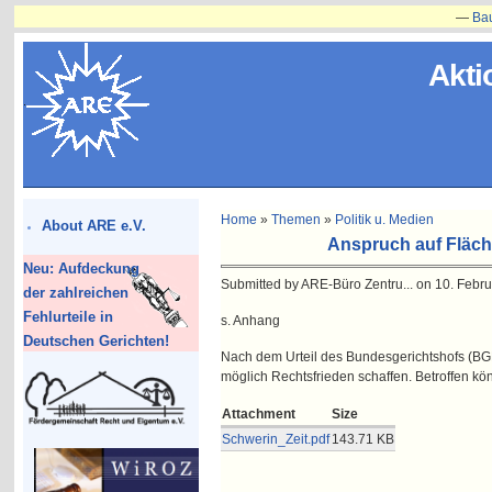
—
Bauvorha
Akti
Home
»
Themen
»
Politik u. Medien
About ARE e.V.
Anspruch auf Fläche
Neu: Aufdeckung
Submitted by ARE-Büro Zentru... on 10. Febru
der zahlreichen
Fehlurteile in
s. Anhang
Deutschen Gerichten!
Nach dem Urteil des Bundesgerichtshofs (BG
möglich Rechtsfrieden schaffen. Betroffen kö
Attachment
Size
Schwerin_Zeit.pdf
143.71 KB