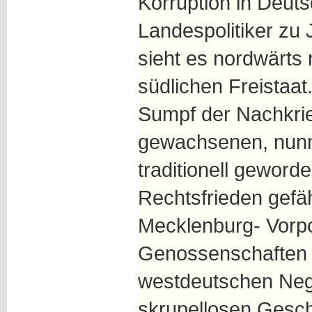
Korruption in Deuts
Landespolitiker zu 
sieht es nordwärts 
südlichen Freistaat
Sumpf der Nachkrie
gewachsenen, nun
traditionell geword
Rechtsfrieden gefä
Mecklenburg- Vorp
Genossenschaften d
westdeutschen Neg
skrupellosen Gesc