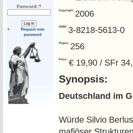
Password:
*
Copyright:
2006
ISBN:
3-8218-5613-0
Request new
password
Pages:
256
Price:
€ 19,90 / SFr 34
Synopsis:
Deutschland im Gri
Würde Silvio Berlu
mafiöser Strukture