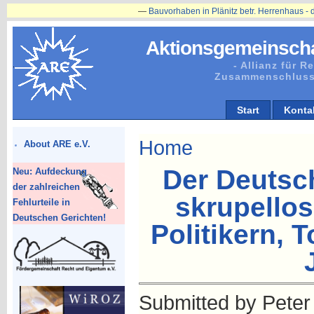
—
Bauvorhaben in Plänitz betr. Herrenhaus - die Restaurierung 
Aktionsgemeinscha
- Allianz für 
Zusammenschluss
Start
Konta
Home
About ARE e.V.
Der Deutsc
Neu: Aufdeckung
der zahlreichen
skrupello
Fehlurteile in
Deutschen Gerichten!
Politikern,
Submitted by Peter