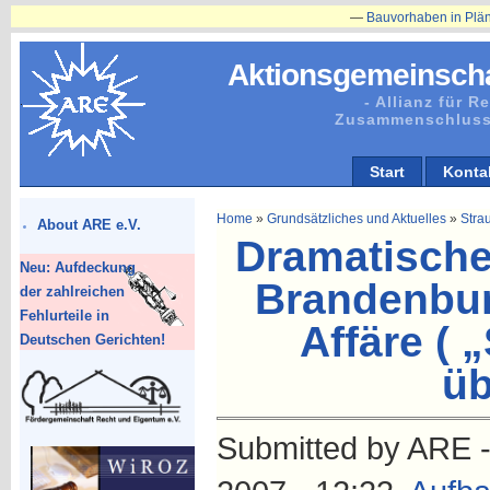
—
Bauvorhaben in Plänitz betr. Herre
Aktionsgemeinscha
- Allianz für 
Zusammenschluss
Start
Konta
Home
»
Grundsätzliches und Aktuelles
»
Strau
About ARE e.V.
Dramatische
Neu: Aufdeckung
Brandenbur
der zahlreichen
Fehlurteile in
Affäre ( 
Deutschen Gerichten!
üb
Submitted by ARE -