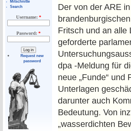
Mitschnitte
Der von der ARE in
Search
brandenburgischen
Username:
*
Fritsch und an alle
Password:
*
geforderte parlame
Untersuchungsauss
Request new
password
dpa -Meldung für di
neue „Funde“ und 
Unterlagen geschäd
darunter auch Kom
Bedeutung. Von in
„wasserdichten Bew