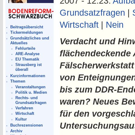
2007 - 12:23.
Aufba
Grundsatzfragen
|
Wirtschaft
|
Nein
Beitragsübersicht
Tickermeldungen
Grundsätzliches und
Verdacht und Hin
Aktuelles
Fehlurteile
flächendeckende A
ARE-Analyse
EU Thematik
Fälscherwerkstat
Strausberg ist
überall
von Enteignungen
Kurzinformationen
Themen
bis zum DDR-Ende 
Veranstaltungen
Politik u. Medien
Rechts- und
waren? Neues Bewe
Grundsatzfragen
Verfahren
für den vorgesch
Wirtschaft
Kultur
Untersuchungsaus
Buchrezensionen
Archiv