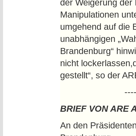
der Weigerung der P
Manipulationen unt
umgehend auf die B
unabhängigen „Wah
Brandenburg“ hinwir
nicht lockerlassen
gestellt“, so der A
---
BRIEF VON ARE 
An den Präsidente