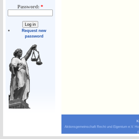
Password:
*
Request new
password
K
Aktionsgemeinschaft Recht und Eigentum e.V. Ho