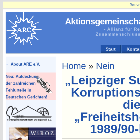
—
Bauvorhabe
Aktionsgemeinscha
- Allianz für 
Zusammenschluss
Start
Konta
Home
»
Nein
About ARE e.V.
„Leipziger S
Neu: Aufdeckung
der zahlreichen
Korruptions
Fehlurteile in
Deutschen Gerichten!
di
„Freiheits
1989/90