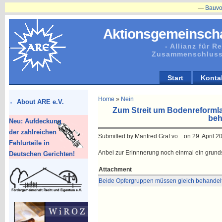
—
Bauvorhaben
Aktionsgemeinscha
- Allianz für 
Zusammenschluss
Start
Konta
Home
»
Nein
About ARE e.V.
Zum Streit um Bodenreforml
beh
Neu: Aufdeckung
der zahlreichen
Submitted by Manfred Graf vo... on 29. April 20
Fehlurteile in
Anbei zur Erinnnerung noch einmal ein grunds
Deutschen Gerichten!
Attachment
Beide Opfergruppen müssen gleich behandel