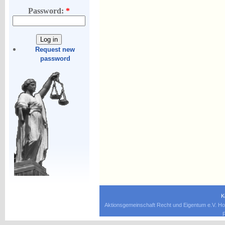
Password:
*
Request new
password
K
Aktionsgemeinschaft Recht und Eigentum e.V. Ho