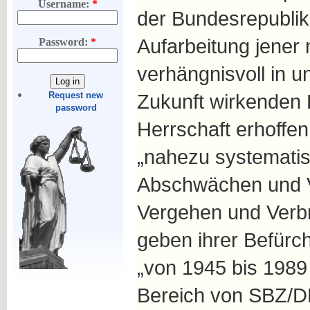
Username:
*
der Bundesrepublik
Aufarbeitung jener
Password:
*
verhängnisvoll in 
Zukunft wirkenden
Request new
password
Herrschaft erhoffen
„nahezu systemati
Abschwächen und V
Vergehen und Verb
geben ihrer Befürc
„von 1945 bis 1989 
Bereich von SBZ/D