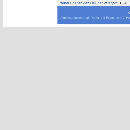
Offener Brief an den Heiliger Vater.pdf
118.46
K
Aktionsgemeinschaft Recht und Eigentum e.V. Ho