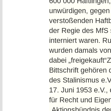
600 000 Häftlingen,
unwürdigen, gegen
verstoßenden Haftb
der Regie des MfS 
interniert waren. R
wurden damals von
dabei „freigekauft“
Bittschrift gehören
des Stalinismus e.
17. Juni 1953 e.V.,
für Recht und Eige
„Aktionsbündnis de