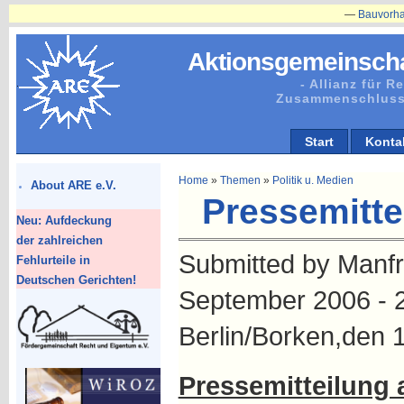
—
Bauvorhaben in Pl
Aktionsgemeinscha
- Allianz für 
Zusammenschluss
Start
Konta
Home
»
Themen
»
Politik u. Medien
About ARE e.V.
Pressemitte
Neu: Aufdeckung
der zahlreichen
Submitted by Manfre
Fehlurteile in
Deutschen Gerichten!
September 2006 - 2
Berlin/Borken,den 
Pressemitteilung