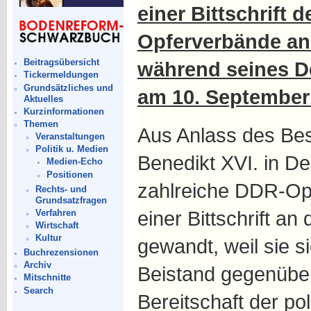
einer Bittschrift 
Opferverbände an 
Beitragsübersicht
während seines 
Tickermeldungen
Grundsätzliches und
am 10. September 
Aktuelles
Kurzinformationen
Themen
Aus Anlass des Be
Veranstaltungen
Politik u. Medien
Benedikt XVI. in D
Medien-Echo
Positionen
zahlreiche DDR-Opf
Rechts- und
Grundsatzfragen
einer Bittschrift an
Verfahren
Wirtschaft
Kultur
gewandt, weil sie s
Buchrezensionen
Archiv
Beistand gegenübe
Mitschnitte
Search
Bereitschaft der pol