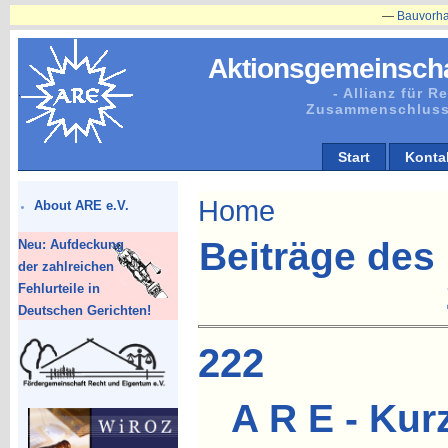
—
Bauvorhaben in Pl
Aktionsgemeinscha
- Allianz für 
Zusammenschluss
Start
Konta
Home
About ARE e.V.
Beiträge de
Neu: Aufdeckung
der zahlreichen
Fehlurteile in
Deutschen Gerichten!
222
A R E - Kur