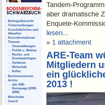
Tandem-Programm: w
aber dramatische Za
Beitragsübersicht
Enquete-Kommissi
Tickermeldungen
Grundsätzliches und
lesen...
Aktuelles
Kurzinformationen
»
1 attachment
Themen
Veranstaltungen
Politik u. Medien
ARE-Team wü
Rechts- und
Grundsatzfragen
Mitgliedern u
Verfahren
Wirtschaft
ein glücklic
Kultur
Buchrezensionen
Archiv
2013 !
alte ARE-
Homepage (2000-
2006)
Mitschnitte
Search