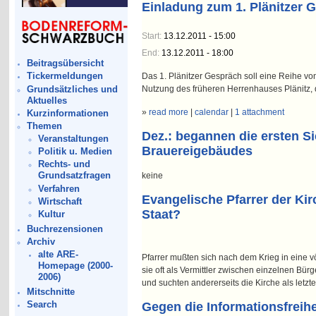
Einladung zum 1. Plänitzer
Start:
13.12.2011 - 15:00
End:
13.12.2011 - 18:00
Beitragsübersicht
Tickermeldungen
Das 1. Plänitzer Gespräch soll eine Reihe v
Grundsätzliches und
Nutzung des früheren Herrenhauses Plänitz, d
Aktuelles
»
read more
|
calendar
|
1 attachment
Kurzinformationen
Themen
Dez.: begannen die ersten S
Veranstaltungen
Brauereigebäudes
Politik u. Medien
Rechts- und
Grundsatzfragen
keine
Verfahren
Evangelische Pfarrer der Ki
Wirtschaft
Staat?
Kultur
Buchrezensionen
Archiv
alte ARE-
Pfarrer mußten sich nach dem Krieg in eine vö
Homepage (2000-
sie oft als Vermittler zwischen einzelnen B
2006)
und suchten andererseits die Kirche als letzt
Mitschnitte
Search
Gegen die Informationsfreih