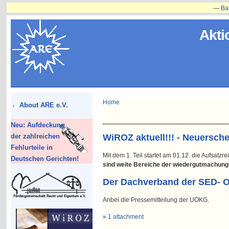
—
Bauvorha
Akti
Home
About ARE e.V.
Neu: Aufdeckung
der zahlreichen
WiROZ aktuell!!! - Neuersch
Fehlurteile in
Mit dem 1. Teil startet am 01.12. die Aufsa
Deutschen Gerichten!
sind weite Bereiche der wiedergutmachung
Der Dachverband der SED- O
Anbei die Pressemitteilung der UOKG.
»
1 attachment