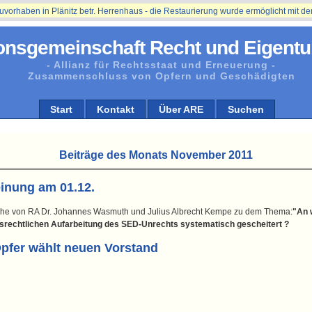
ben in Plänitz betr. Herrenhaus - die Restaurierung wurde ermöglicht mit der Unt
onsgemeinschaft Recht und Eigentu
- Allianz für Rechtsstaat und Erneuerung -
Zusammenschluss von Opfern und Geschädigten
Start
Kontakt
Über ARE
Suchen
Beiträge des Monats November 2011
einung am 01.12.
tzreihe von RA Dr. Johannes Wasmuth und Julius Albrecht Kempe zu dem Thema:
"An 
srechtlichen Aufarbeitung des SED-Unrechts systematisch gescheitert ?
pfer wählt neuen Vorstand