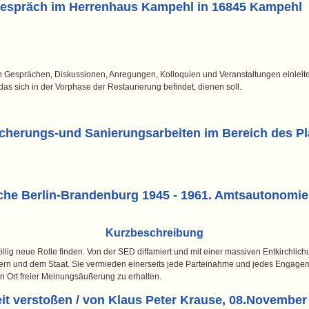
 Gespräch im Herrenhaus Kampehl in 16845 Kampehl
on Gesprächen, Diskussionen, Anregungen, Kolloquien und Veranstaltungen einleite
as sich in der Vorphase der Restaurierung befindet, dienen soll.
icherungs-und Sanierungsarbeiten im Bereich des Pl
rche Berlin-Brandenburg 1945 - 1961. Amtsautonomi
Kurzbeschreibung
llig neue Rolle finden. Von der SED diffamiert und mit einer massiven Entkirchlichu
ürgern und dem Staat. Sie vermieden einerseits jede Parteinahme und jedes Engag
en Ort freier Meinungsäußerung zu erhalten.
eit verstoßen / von Klaus Peter Krause, 08.November