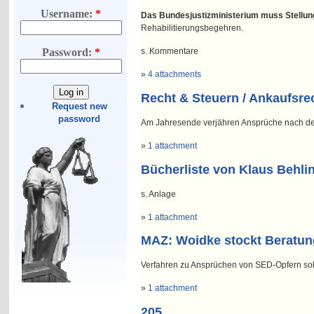
Username:
*
Das Bundesjustizministerium muss Stellun
Rehabilitierungsbegehren.
s. Kommentare
Password:
*
»
4 attachments
Recht & Steuern / Ankaufsrec
Request new
password
Am Jahresende verjähren Ansprüche nach d
»
1 attachment
Bücherliste von Klaus Behli
s. Anlage
»
1 attachment
MAZ: Woidke stockt Beratung
Verfahren zu Ansprüchen von SED-Opfern sol
»
1 attachment
205