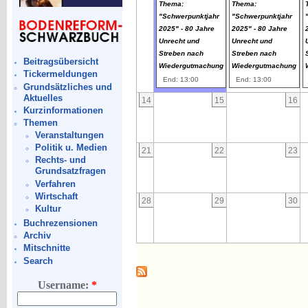
Thema:
Thema:
"Schwerpunktjahr
"Schwerpunktjahr
2025" - 80 Jahre
2025" - 80 Jahre
Unrecht und
Unrecht und
Streben nach
Streben nach
Beitragsübersicht
Wiedergutmachung
Wiedergutmachung
Tickermeldungen
End: 13:00
End: 13:00
Grundsätzliches und
Aktuelles
14
15
16
Kurzinformationen
Themen
Veranstaltungen
Politik u. Medien
21
22
23
Rechts- und
Grundsatzfragen
Verfahren
Wirtschaft
28
29
30
Kultur
Buchrezensionen
Archiv
Mitschnitte
Search
Username:
*