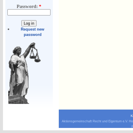
Password:
*
Request new
password
K
Aktionsgemeinschaft Recht und Eigentum e.V. Ho