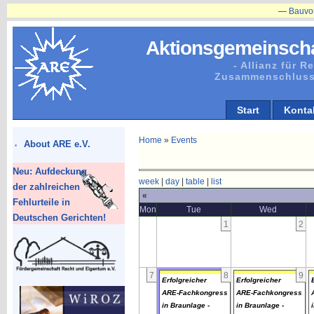
—
Bauvorhaben
Aktionsgemeinscha
- Allianz für 
Zusammenschluss
Start
Konta
Home
»
Events
About ARE e.V.
Neu: Aufdeckung
week
|
day
|
table
|
list
der zahlreichen
«
Fehlurteile in
Mon
Tue
Wed
Deutschen Gerichten!
1
2
7
8
9
Erfolgreicher
Erfolgreicher
ARE-Fachkongress
ARE-Fachkongress
in Braunlage -
in Braunlage -