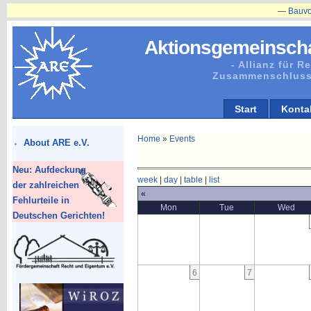
—
Bauvorhaben
Aktionsgemeinscha
- Allianz für 
Zusammenschluss
Start
Konta
Home
»
Events
About ARE e.V.
Neu: Aufdeckung
week
|
day
|
table
|
list
der zahlreichen
«
Fehlurteile in
Mon
Tue
Wed
Deutschen Gerichten!
6
7