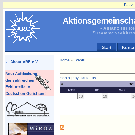
—
Bauvorhaben
Aktionsgemeinscha
- Allianz für 
Zusammenschluss
Start
Konta
Home
»
Events
About ARE e.V.
Neu: Aufdeckung
month
|
day
|
table
|
list
der zahlreichen
«
Wee
Fehlurteile in
Mon
Tue
Wed
Deutschen Gerichten!
18
19
2