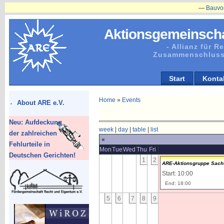
—
Bauvorhaben
Aktionsgemeinscha
- Allianz für 
Zusammenschluss
Start
Konta
Home
»
Events
About ARE e.V.
Neu: Aufdeckung
week
|
day
|
table
|
list
der zahlreichen
«
Fehlurteile in
Mon
Tue
Wed
Thu
Fri
Deutschen Gerichten!
1
2
ARE-Aktionsgruppe Sachs
Start: 10:00
End: 18:00
5
6
7
8
9