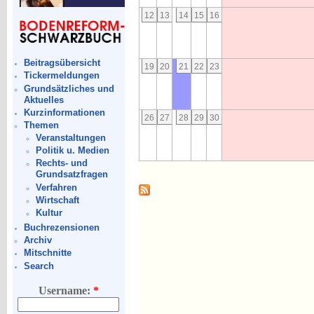
12
13
14
15
16
Beitragsübersicht
19
20
21
22
23
Tickermeldungen
Grundsätzliches und
Aktuelles
Kurzinformationen
26
27
28
29
30
Themen
Veranstaltungen
Politik u. Medien
Rechts- und
Grundsatzfragen
Verfahren
Wirtschaft
Kultur
Buchrezensionen
Archiv
Mitschnitte
Search
Username:
*