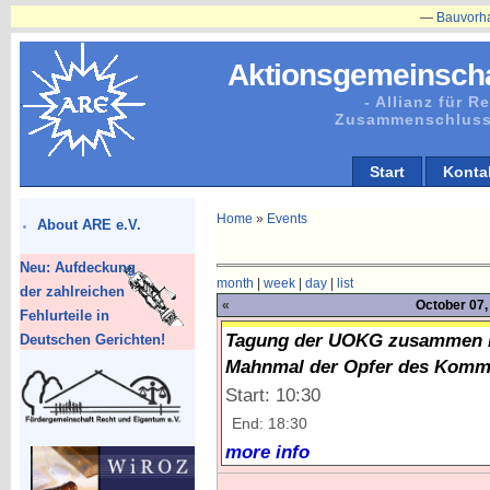
—
Bauvorhaben in
Aktionsgemeinscha
- Allianz für 
Zusammenschluss
Start
Konta
Home
»
Events
About ARE e.V.
Neu: Aufdeckung
month
|
week
|
day
|
list
der zahlreichen
«
October 07,
Fehlurteile in
Tagung der UOKG zusammen mit
Deutschen Gerichten!
Mahnmal der Opfer des Kommu
Start: 10:30
End: 18:30
more info