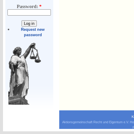
Password:
*
Request new
password
K
Aktionsgemeinschaft Recht und Eigentum e.V. Ho