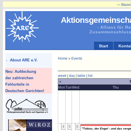
—
Bauvorhabe
Aktionsgemeinscha
- Allianz für 
Zusammenschluss
Start
Konta
Home
»
Events
About ARE e.V.
Neu: Aufdeckung
week
|
day
|
table
|
list
der zahlreichen
«
Fehlurteile in
Mon
Tue
Wed
Thu
Deutschen Gerichten!
4
5
6
"Tobias, der Engel - und das verg