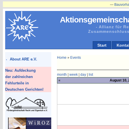
—
Bauvorhaben in 
Aktionsgemeinscha
- Allianz für 
Zusammenschluss
Start
Konta
Home
»
Events
About ARE e.V.
Neu: Aufdeckung
month
|
week
|
day
|
list
der zahlreichen
«
August 10, 
Fehlurteile in
Deutschen Gerichten!