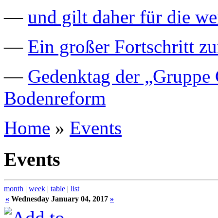
—
und gilt daher für die we
—
Ein großer Fortschritt z
—
Gedenktag der „Gruppe C
Bodenreform
Home
»
Events
Events
month
|
week
|
table
|
list
«
Wednesday January 04, 2017
»