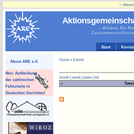
—
Bauvorhaben
Aktionsgemeinscha
- Allianz für 
Zusammenschluss
Start
Konta
Home
»
Events
About ARE e.V.
Neu: Aufdeckung
month
|
week
|
table
|
list
der zahlreichen
«
Tuesd
Fehlurteile in
Deutschen Gerichten!