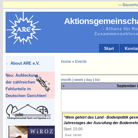
—
Bauvorhaben in 
Aktionsgemeinscha
- Allianz für 
Zusammenschluss
Start
Konta
Home
»
Events
About ARE e.V.
Neu: Aufdeckung
month
|
week
|
day
|
list
der zahlreichen
«
September 0
Fehlurteile in
Deutschen Gerichten!
"Wem gehört das Land - Bodenpolitik geste
Jahrestages der Ausrufung der Bodenref
Start: 15:00
End: 18:00