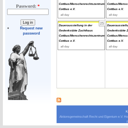
Cottbus/Menschenrechtszentrum
Cottbus/Mensc
Password:
*
Cottbus e.V.
Cottbus e.V.
all day
all day
25
Dauerausstellung in der
Dauerausstellu
Request new
Gedenkstätte Zuchthaus
Gedenkstätte 
password
Cottbus/Menschenrechtszentrum
Cottbus/Mensc
Cottbus e.V.
Cottbus e.V.
all day
all day
K
Aktionsgemeinschaft Recht und Eigentum e.V. Ho