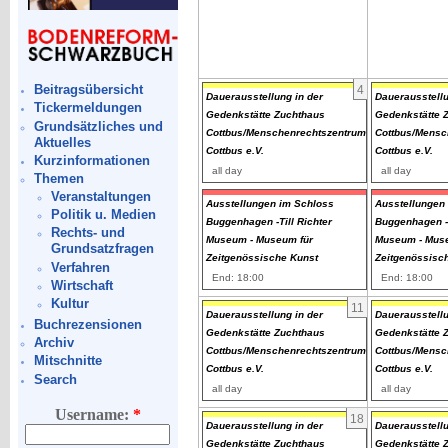
Beitragsübersicht
4
Dauerausstellung in der
Dauerausstellu
Tickermeldungen
Gedenkstätte Zuchthaus
Gedenkstätte 
Grundsätzliches und
Cottbus/Menschenrechtszentrum
Cottbus/Mensc
Aktuelles
Cottbus e.V.
Cottbus e.V.
Kurzinformationen
all day
all day
Themen
Veranstaltungen
Ausstellungen im Schloss
Ausstellungen
Politik u. Medien
Buggenhagen -Till Richter
Buggenhagen -T
Rechts- und
Museum - Museum für
Museum - Muse
Grundsatzfragen
Zeitgenössische Kunst
Zeitgenössisc
Verfahren
End: 18:00
End: 18:00
Wirtschaft
Kultur
11
Dauerausstellung in der
Dauerausstellu
Buchrezensionen
Gedenkstätte Zuchthaus
Gedenkstätte 
Archiv
Cottbus/Menschenrechtszentrum
Cottbus/Mensc
Mitschnitte
Cottbus e.V.
Cottbus e.V.
Search
all day
all day
Username:
*
18
Dauerausstellung in der
Dauerausstellu
Gedenkstätte Zuchthaus
Gedenkstätte 