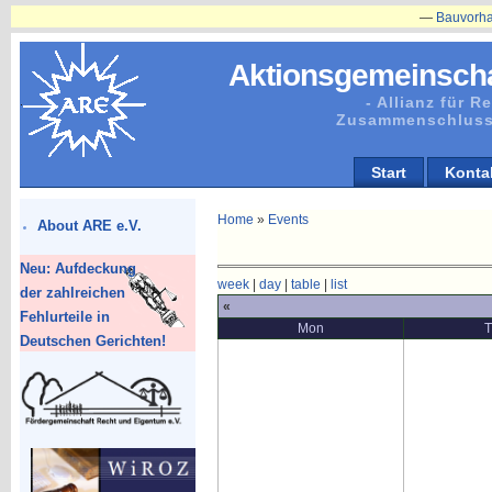
—
Bauvorhaben in Plä
Aktionsgemeinscha
- Allianz für 
Zusammenschluss
Start
Konta
Home
»
Events
About ARE e.V.
Neu: Aufdeckung
week
|
day
|
table
|
list
der zahlreichen
«
Fehlurteile in
Mon
Deutschen Gerichten!