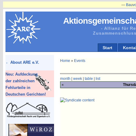
—
Bauvorhabe
Aktionsgemeinscha
- Allianz für 
Zusammenschluss
Start
Konta
Home
»
Events
About ARE e.V.
Neu: Aufdeckung
month
|
week
|
table
|
list
der zahlreichen
«
Thursd
Fehlurteile in
Deutschen Gerichten!