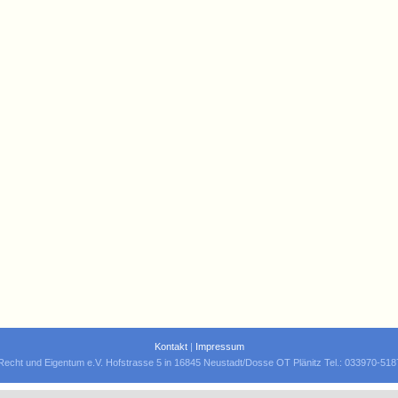
Kontakt
|
Impressum
Recht und Eigentum e.V. Hofstrasse 5 in 16845 Neustadt/Dosse OT Plänitz Tel.: 033970-51