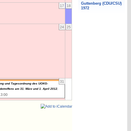
17
18
24
25
31
ung und Tagesordnung des UOKG-
etreffens am 31. März und 1. April 2012.
 13:00