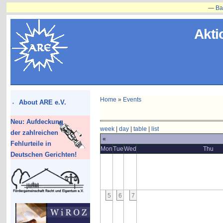
—
Bauvor
Akti
Home
»
Events
About ARE e.V.
Neu: Aufdeckung
week
|
day
|
table
|
list
der zahlreichen
«
Fehlurteile in
Mon
Tue
Wed
Thu
Deutschen Gerichten!
5
6
7