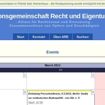
haben in Plänitz betr. Herrenhaus - die Restaurierung wurde ermöglicht mit der U
onsgemeinschaft Recht und Eigentu
- Allianz für Rechtsstaat und Erneuerung -
Zusammenschluss von Opfern und Geschädigten
Start
Kontakt
Über ARE
Suchen
Events
March 2012
Fri
1
2
8
9
Einladung Pressekonferenz, 9.3.2012, Berlin: Studie
zur ostdeutschen Bodenpolitik - von Abl. e. V.
Start: 10:30