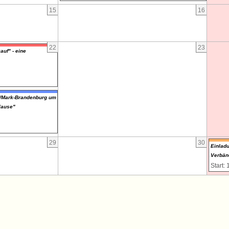
15
16
22
23
auf" - eine
w/Mark-Brandenburg um
klause"
29
30
Einlad
Verbänd
Start: