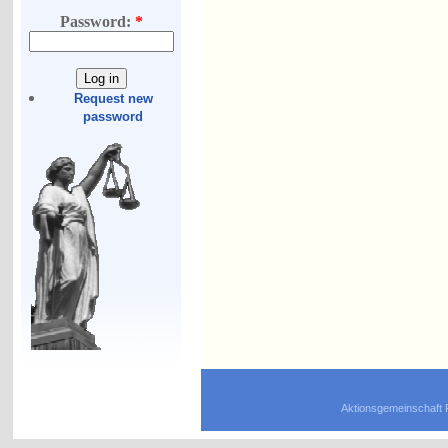
Password:
*
Request new
password
Aktionsgemeinschaft 