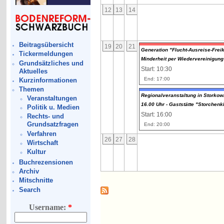
12
13
14
Beitragsübersicht
19
20
21
Generation "Flucht-Ausreise-Freik
Tickermeldungen
Minderheit per Wiedervereinigung
Grundsätzliches und
Start: 10:30
Aktuelles
End: 17:00
Kurzinformationen
Themen
Regionalveranstaltung in Storko
Veranstaltungen
16.00 Uhr - Gaststätte "Storchen
Politik u. Medien
Start: 16:00
Rechts- und
Grundsatzfragen
End: 20:00
Verfahren
26
27
28
Wirtschaft
Kultur
Buchrezensionen
Archiv
Mitschnitte
Search
Username:
*