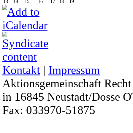
13
14
15
16
17
18
19
Kontakt
|
Impressum
Aktionsgemeinschaft Recht 
in 16845 Neustadt/Dosse O
Fax: 033970-51875