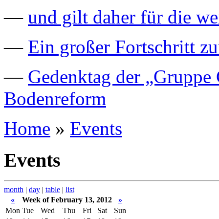
—
und gilt daher für die we
—
Ein großer Fortschritt z
—
Gedenktag der „Gruppe C
Bodenreform
Home
»
Events
Events
month
|
day
|
table
|
list
«
Week of February 13, 2012
»
Mon
Tue
Wed
Thu
Fri
Sat
Sun