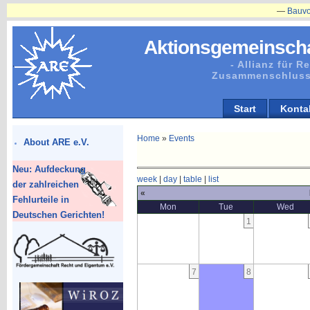
—
Bauvorhabe
Aktionsgemeinscha
- Allianz für 
Zusammenschluss
Start
Konta
Home
»
Events
About ARE e.V.
Neu: Aufdeckung
week
|
day
|
table
|
list
der zahlreichen
«
Fehlurteile in
Mon
Tue
Wed
Deutschen Gerichten!
1
7
8