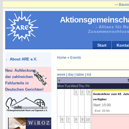
—
Bauvorhaben
Aktionsgemeinscha
- Allianz für 
Zusammenschluss
Start
Konta
Home
»
Events
About ARE e.V.
Neu: Aufdeckung
week
|
day
|
table
|
list
der zahlreichen
«
Fehlurteile in
Mon
Tue
Wed
Thu
Fri
Deutschen Gerichten!
1
2
3
Gedenkfeier zum 65. Jahr
verfügbar.
Start: 15:00
End: 20:00
6
7
8
9
10