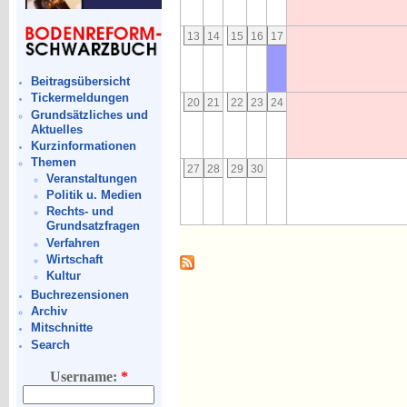
13
14
15
16
17
Beitragsübersicht
Tickermeldungen
20
21
22
23
24
Grundsätzliches und
Aktuelles
Kurzinformationen
Themen
27
28
29
30
Veranstaltungen
Politik u. Medien
Rechts- und
Grundsatzfragen
Verfahren
Wirtschaft
Kultur
Buchrezensionen
Archiv
Mitschnitte
Search
Username:
*