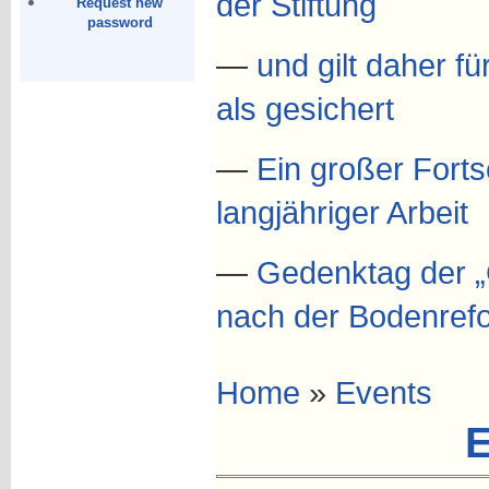
der Stiftung
Request new
password
—
und gilt daher fü
als gesichert
—
Ein großer Forts
langjähriger Arbeit
—
Gedenktag der „
nach der Bodenref
Home
»
Events
E