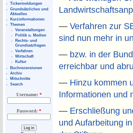
Tickermeldungen
Landwirtschaftsan
Grundsätzliches und
Aktuelles
Kurzinformationen
—
Verfahren zur S
Themen
Veranstaltungen
sind nun mehr in u
Politik u. Medien
Rechts- und
Grundsatzfragen
Verfahren
—
bzw. in der Bund
Wirtschaft
Kultur
erreichbar und abru
Buchrezensionen
Archiv
Mitschnitte
—
Hinzu kommen um
Search
Informationen und 
Username:
*
—
Erschließung un
Password:
*
und Aufarbeitung in