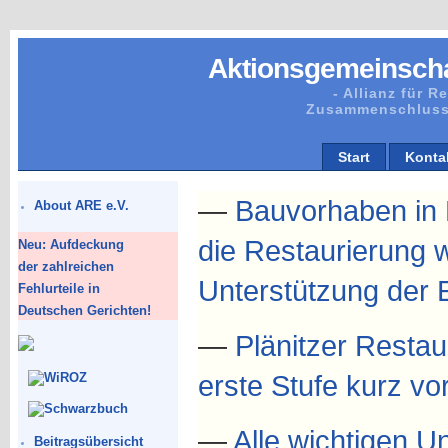
Aktionsgemeinscha
- Allianz für 
Zusammenschluss
Start
Konta
—
Bauvorhaben in P
About ARE e.V.
die Restaurierung w
Neu: Aufdeckung
der zahlreichen
Unterstützung der 
Fehlurteile in
Deutschen Gerichten!
—
Plänitzer Resta
erste Stufe kurz v
—
Alle wichtigen 
Beitragsübersicht