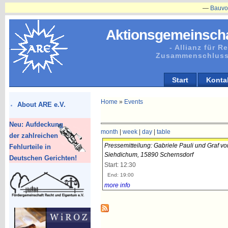
—
Bauvorhaben
Aktionsgemeinscha
- Allianz für 
Zusammenschluss
Start
Konta
Home
»
Events
About ARE e.V.
Neu: Aufdeckung
month
|
week
|
day
|
table
der zahlreichen
Pressemitteilung: Gabriele Pauli und Graf vo
Fehlurteile in
Siehdichum, 15890 Schernsdorf
Deutschen Gerichten!
Start: 12:30
End: 19:00
more info