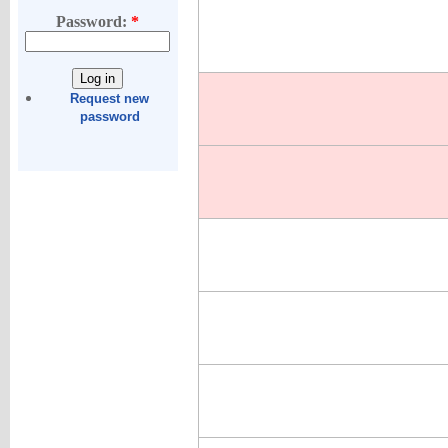
Password:
*
Request new
password