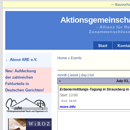
—
Bauvorhaben in 
Aktionsgemeinscha
- Allianz für 
Zusammenschluss
Start
Konta
Home
»
Events
About ARE e.V.
Neu: Aufdeckung
month
|
week
|
day
|
list
der zahlreichen
«
July 03,
Fehlurteile in
Erbenermittlungs-Tagung in Strausberg in 
Deutschen Gerichten!
Start: 13:00
End: 18:00
more info