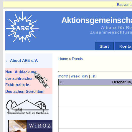
—
Bauvorhaben in 
Aktionsgemeinscha
- Allianz für 
Zusammenschluss
Start
Konta
Home
»
Events
About ARE e.V.
Neu: Aufdeckung
month
|
week
|
day
|
list
der zahlreichen
«
October 04,
Fehlurteile in
Deutschen Gerichten!