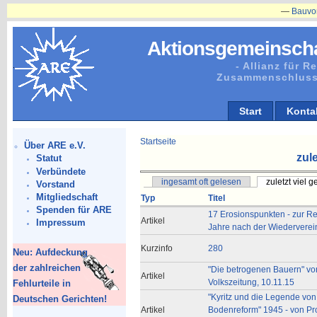
—
Bauvorhaben
Aktionsgemeinscha
- Allianz für 
Zusammenschluss
Start
Konta
Startseite
Über ARE e.V.
zule
Statut
Verbündete
ingesamt oft gelesen
zuletzt viel 
Vorstand
Mitgliedschaft
Typ
Titel
Spenden für ARE
17 Erosionspunkten - zur Re
Artikel
Impressum
Jahre nach der Wiederverei
Kurzinfo
280
Neu: Aufdeckung
der zahlreichen
"Die betrogenen Bauern" vo
Artikel
Volkszeitung, 10.11.15
Fehlurteile in
"Kyritz und die Legende von
Deutschen Gerichten!
Artikel
Bodenreform" 1945 - von Prof