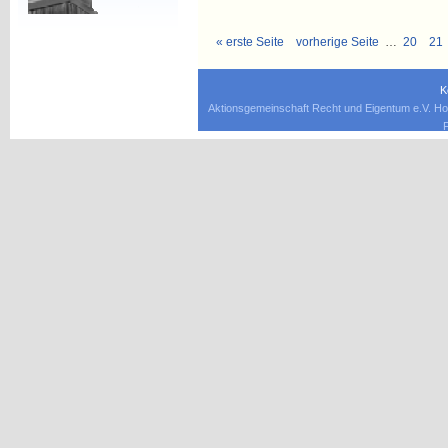
« erste Seite
vorherige Seite
…
20
21
K
Aktionsgemeinschaft Recht und Eigentum e.V. Ho