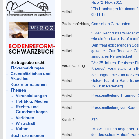
Nr. 572, Nov. 2015
"Ein Hamburger Kaufmann" v
Artikel
09.11.15
Buchempfehlung
Ganz oben Ganz unten
"...den Rechtsstaat wieder v
Artikel
wie ein "ehrbarer Kaufmann"
Den "real existierenden Soz
Artikel
gewertet - Zum Tode von Gü
singulären Persönlickeit
Beitragsübersicht
"Vor 25 Jahren: Deutsche Ei
Veranstaltung
Tickermeldungen
Krieges" -Veranstaltung in 
Grundsätzliches und
Stellungnahme zum Konzept
Aktuelles
Artikel
Gutswirtschaft u. Bäuerliche
Kurzinformationen
1960" in Perleberg
Themen
Veranstaltungen
Artikel
Pressemitteilung Thüringer
Politik u. Medien
Rechts- und
Artikel
Pressemitteilung von Bauer
Grundsatzfragen
Verfahren
Kurzinfo
279
Wirtschaft
Kultur
"MDW ist ihnen begegnet - 
Artikel
der deutschen Einheit", von
Buchrezensionen