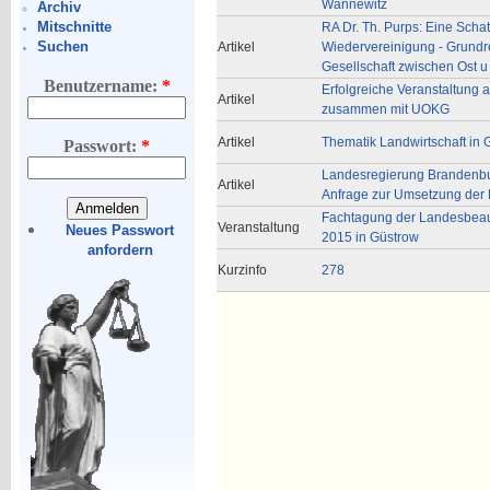
Wannewitz
Archiv
Mitschnitte
RA Dr. Th. Purps: Eine Schat
Suchen
Artikel
Wiedervereinigung - Grundr
Gesellschaft zwischen Ost u
Benutzername:
*
Erfolgreiche Veranstaltung 
Artikel
zusammen mit UOKG
Artikel
Thematik Landwirtschaft in
Passwort:
*
Landesregierung Brandenbu
Artikel
Anfrage zur Umsetzung der
Fachtagung der Landesbeau
Veranstaltung
Neues Passwort
2015 in Güstrow
anfordern
Kurzinfo
278