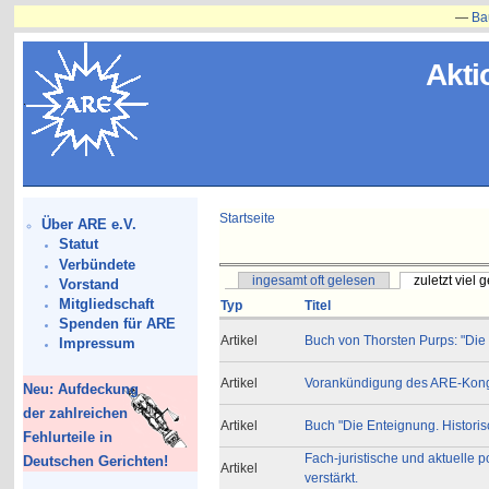
—
Bauvorh
Akti
Startseite
Über ARE e.V.
Statut
Verbündete
ingesamt oft gelesen
zuletzt viel 
Vorstand
Mitgliedschaft
Typ
Titel
Spenden für ARE
Artikel
Buch von Thorsten Purps: "Die
Impressum
Artikel
Vorankündigung des ARE-Kongr
Neu: Aufdeckung
der zahlreichen
Artikel
Buch "Die Enteignung. Historis
Fehlurteile in
Fach-juristische und aktuelle p
Deutschen Gerichten!
Artikel
verstärkt.