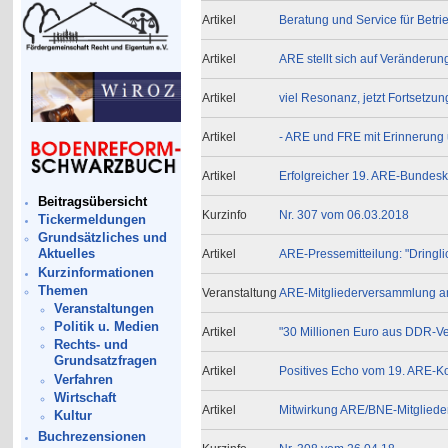
Artikel
Beratung und Service für Betri
Artikel
ARE stellt sich auf Veränderun
Artikel
viel Resonanz, jetzt Fortsetzu
Artikel
- ARE und FRE mit Erinnerung 
Artikel
Erfolgreicher 19. ARE-Bundesk
Beitragsübersicht
Kurzinfo
Nr. 307 vom 06.03.2018
Tickermeldungen
Grundsätzliches und
Aktuelles
Artikel
ARE-Pressemitteilung: "Dringl
Kurzinformationen
Themen
Veranstaltung
ARE-Mitgliederversammlung am
Veranstaltungen
Politik u. Medien
Artikel
"30 Millionen Euro aus DDR-V
Rechts- und
Grundsatzfragen
Artikel
Positives Echo vom 19. ARE-K
Verfahren
Wirtschaft
Artikel
Mitwirkung ARE/BNE-Mitglieder
Kultur
Buchrezensionen