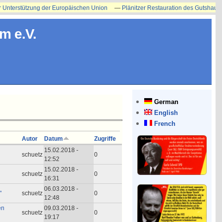
nterstützung der Europäischen Union
—
Plänitzer Restauration des Gutshauses er
m e.V.
German
English
French
Autor
Datum
Zugriffe
15.02.2018 -
schuetz
0
12:52
15.02.2018 -
schuetz
0
16:31
06.03.2018 -
"
schuetz
0
12:48
en
09.03.2018 -
schuetz
0
19:17