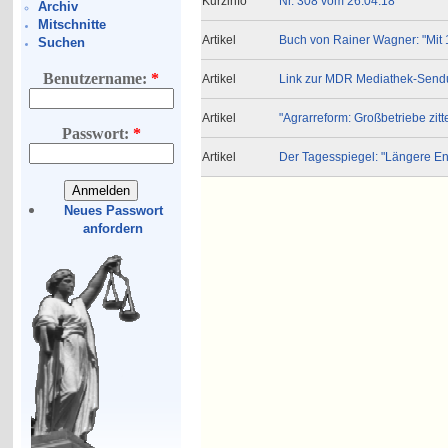
Kurzinfo
Nr. 308 vom 26.04.18
Archiv
Mitschnitte
Artikel
Buch von Rainer Wagner: "Mit 
Suchen
Benutzername:
*
Artikel
Link zur MDR Mediathek-Sendun
Artikel
"Agrarreform: Großbetriebe zit
Passwort:
*
Artikel
Der Tagesspiegel: "Längere En
Neues Passwort
anfordern