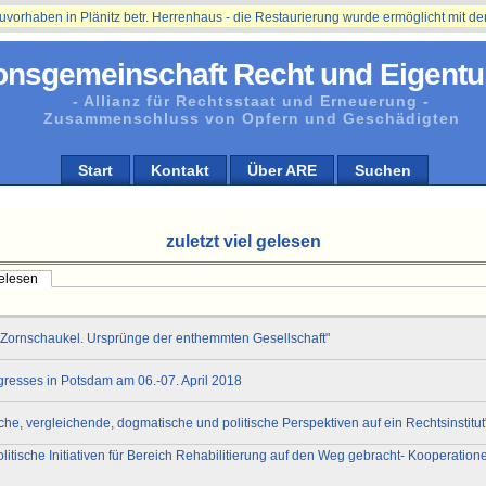
aben in Plänitz betr. Herrenhaus - die Restaurierung wurde ermöglicht mit der U
onsgemeinschaft Recht und Eigentu
- Allianz für Rechtsstaat und Erneuerung -
Zusammenschluss von Opfern und Geschädigten
Start
Kontakt
Über ARE
Suchen
zuletzt viel gelesen
gelesen
 Zornschaukel. Ursprünge der enthemmten Gesellschaft"
esses in Potsdam am 06.-07. April 2018
che, vergleichende, dogmatische und politische Perspektiven auf ein Rechtsinstitut
olitische Initiativen für Bereich Rehabilitierung auf den Weg gebracht- Kooperation