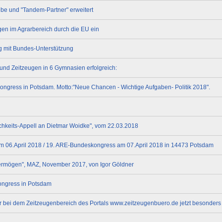
ebe und "Tandem-Partner" erweitert
gen im Agrarbereich durch die EU ein
ng mit Bundes-Unterstützung
und Zeitzeugen in 6 Gymnasien erfolgreich:
ongress in Potsdam. Motto:"Neue Chancen - Wichtige Aufgaben- Politik 2018".
ichkeits-Appell an Dietmar Woidke", vom 22.03.2018
 06.April 2018 / 19. ARE-Bundeskongress am 07.April 2018 in 14473 Potsdam
ermögen", MAZ, November 2017, von Igor Göldner
ongress in Potsdam
 bei dem Zeitzeugenbereich des Portals www.zeitzeugenbuero.de jetzt besonders 