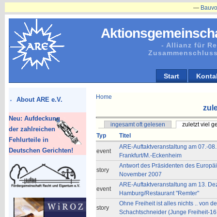
—
Bauvorhaben
Aktionsgemeinscha
- Allianz für 
Zusammenschluss
Start
Konta
Home
About ARE e.V.
zule
Neu: Aufdeckung
ingesamt oft gelesen
zuletzt viel 
der zahlreichen
Typ
Titel
Fehlurteile in
ARE-Auftaktveranstaltung am 07.-08
Deutschen Gerichten!
event
Frankfurt/M.-Eckenheim
Antwort des Präsidenten des Europä
story
November 2007
ARE-Auftaktveranstaltung am 13. De
event
Hamburg/Restaurant "Remter"
Ohne Freiheit ist alles nichts .. von d
story
Schachtschneider (Junge Freiheit-1