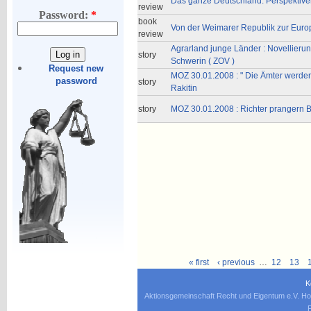
Das ganze Deutschland. Perspektive
review
Password:
*
book
Von der Weimarer Republik zur Euro
review
Agrarland junge Länder : Novellierung
story
Schwerin ( ZOV )
Request new
MOZ 30.01.2008 : " Die Ämter werden
password
story
Rakitin
story
MOZ 30.01.2008 : Richter prangern B
« first
‹ previous
…
12
13
K
Aktionsgemeinschaft Recht und Eigentum e.V. Ho