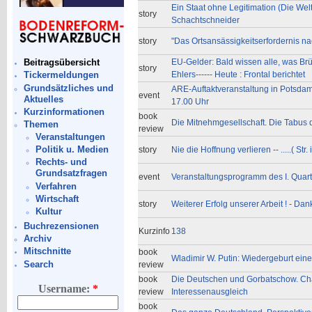
Ein Staat ohne Legitimation (Die Welt
story
Schachtschneider
story
"Das Ortsansässigkeitserfordernis nac
EU-Gelder: Bald wissen alle, was Brü
Beitragsübersicht
story
Ehlers------ Heute : Frontal berichtet
Tickermeldungen
Grundsätzliches und
ARE-Auftaktveranstaltung in Potsda
event
Aktuelles
17.00 Uhr
Kurzinformationen
book
Die Mitnehmgesellschaft. Die Tabus 
Themen
review
Veranstaltungen
Politik u. Medien
story
Nie die Hoffnung verlieren -- .....( Str. 
Rechts- und
Grundsatzfragen
event
Veranstaltungsprogramm des I. Quart
Verfahren
Wirtschaft
story
Weiterer Erfolg unserer Arbeit ! - Da
Kultur
Buchrezensionen
Kurzinfo
138
Archiv
Mitschnitte
book
Wladimir W. Putin: Wiedergeburt ein
Search
review
book
Die Deutschen und Gorbatschow. Ch
Username:
*
review
Interessenausgleich
book