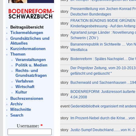
Pressemitteilung von Jochen-Konrad Fr
story
Deutschen Bundestages
FRAKTION BÜNDNIS 90/DIE GRÜNEN : M
story
Kindertagesbetreuung - Auf den Anfang
Beitragsübersicht
Agrarland junge Länder : Novellierung de
Tickermeldungen
story
Schwerin ( ZOV )
Grundsätzliches und
Aktuelles
Bananenrepublik in Sichtweite .... Von 
story
Kurzinformationen
Westfalica
Themen
story
Bodenreform : Spätes Nachspiel.... Die W
Veranstaltungen
Politik u. Medien
Der Prignitzer Zeitung, vom 20-10-2013 /
Rechts- und
story
gefälscht und getäuscht "
Grundsatzfragen
Verfahren
story
Buchenwald und Sachsenhausen ...19
Wirtschaft
BODENREFORM: Justizressort äußerte f
Kultur
story
4.04.2008
Buchrezensionen
Archiv
event
Gedenkbibliothek organisiert mit anderen
Mitschnitte
Search
story
Im Prozent-Nebel durch die Krise....von 
Username:
*
story
Justiz-Sumpf Deutschland........von H.-J