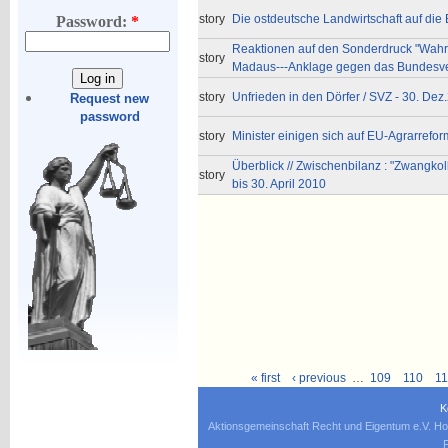
story
Die ostdeutsche Landwirtschaft auf di
Password:
*
Reaktionen auf den Sonderdruck "Wahrh
story
Madaus---Anklage gegen das Bundesve
story
Unfrieden in den Dörfer / SVZ - 30. Dez
Request new
password
story
Minister einigen sich auf EU-Agrarrefor
Überblick // Zwischenbilanz : "Zwangkoll
story
bis 30. April 2010
« first
‹ previous
…
109
110
11
K
Aktionsgemeinschaft Recht und Eigentum e.V. Ho