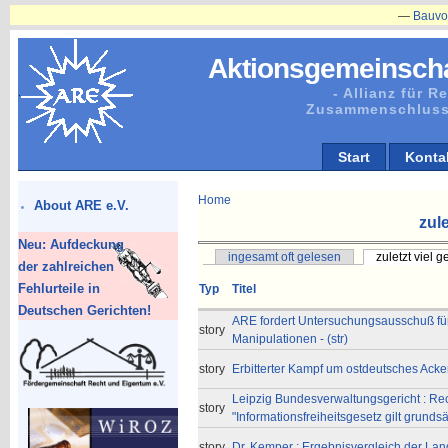
—
Bauvorhabe
Aktionsgemeinscha
- Allianz für 
Zusammenschluss
Start
Konta
Home
About ARE e.V.
zule
Neu: Aufdeckung
ingesamt oft gelesen
zuletzt viel 
der zahlreichen
Fehlurteile in
Typ
Titel
Deutschen Gerichten!
ARE fordert Untersuchungsausschuß fü
story
Manipulationen - (str)
story
Erbitterter Kampf um ostdeutsches Acker
Leipzig Bundesverwaltungsgericht : Rec
story
"Informationsfreiheitsgesetz gilt grundsätzl
story
Dr. Kemper : Ergebnisvergleich der Landw