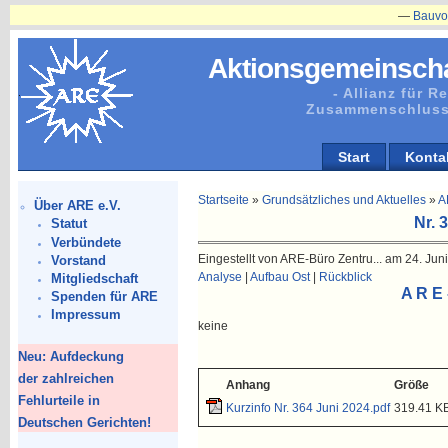
—
Bauvorhaben
Aktionsgemeinscha
- Allianz für 
Zusammenschluss
Start
Konta
Startseite
»
Grundsätzliches und Aktuelles
»
A
Über ARE e.V.
Nr. 
Statut
Verbündete
Eingestellt von ARE-Büro Zentru... am 24. Juni
Vorstand
Analyse
|
Aufbau Ost
|
Rückblick
Mitgliedschaft
A R E 
Spenden für ARE
Impressum
keine
Neu: Aufdeckung
der zahlreichen
Anhang
Größe
Fehlurteile in
Kurzinfo Nr. 364 Juni 2024.pdf
319.41 K
Deutschen Gerichten!