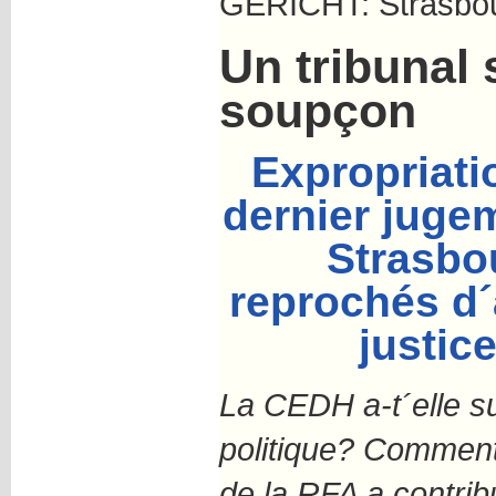
GERICHT: Strasbo
Un tribunal 
soupçon
Expropriatio
dernier jugem
Strasbo
reprochés d´
justice
La CEDH a-t´elle s
politique? Comment 
de la RFA a contrib