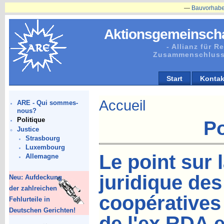
—
Bauvorhaben in Plänitz
Aktionsgemeinscha
- Allianz für 
Zusammenschluss
Start
Kontak
Accueil
ARE - Qui sommes-
nous?
Politique
Po
Justice
Strasbourg
Luxembourg
Le point sur l
Allemagne
juridique de
Neu: Aufdeckung
der zahlreichen
coopératives 
Fehlurteile in
Deutschen Gerichten!
de l'ex RDA e