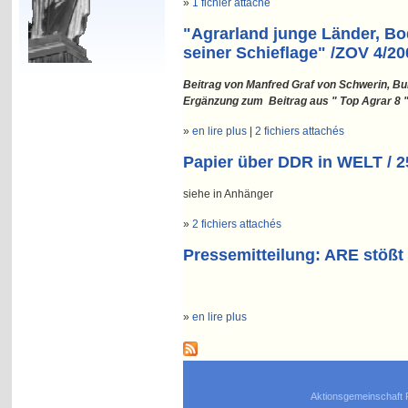
»
1 fichier attaché
"Agrarland junge Länder, B
seiner Schieflage" /ZOV 4/20
Beitrag von Manfred Graf von Schwerin, B
Ergänzung zum Beitrag aus " Top Agrar 8 "
»
en lire plus
|
2 fichiers attachés
Papier über DDR in WELT / 2
siehe in Anhänger
»
2 fichiers attachés
Pressemitteilung: ARE stößt
»
en lire plus
Aktionsgemeinschaft 