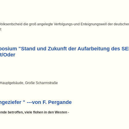
olksentscheid die groß angelegte Verfolgungs-und Enteignungswell der deutsche
t
posium "Stand und Zukunft der Aufarbeitung des S
rt/Oder
l, Hauptgebäude, Große Scharrnstraße
ngeziefer " ---von F. Pergande
e betroffen, viele flohen in den Westen -