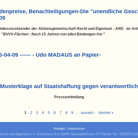
odenpreise, Benachteiligungen-Die "unendliche Ges
09
undesvorsitzender der Aktionsgemeinschaft Recht und Eigentum - ARE- im An
 "BVVV-Flächen : Nach 15 Jahren von allen Bindungen frei "
5-04-09 ------ - Udo MADAUS an Papier-
 Musterklage auf Staatshaftung gegen verantwortlic
Pressemitteilung
1
2
3
4
5
6
7
8
9
…
suivant ›
dernier »
Kontakt
|
Impressum
Recht und Eigentum e.V. Hofstrasse 5 in 16845 Neustadt/Dosse OT Plänitz Tel.: 033970-51