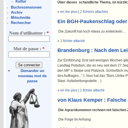
Kultur
Über dieses schändliche Thema, ist kürzl
Buchrezensionen
»
en lire plus
|
2 fichiers attachés
Archiv
Mitschnitte
Ein BGH-Paukenschlag oder
Rechercher
Die Zukunft hat noch etwas zu entwickeln....
Nom d'utilisateur :
*
»
1 fichier attaché
Mot de passe :
*
Brandenburg : Nach dem Leide
Zur Einführung: Erst seit wenigen Wochen gi
Landtag Potsdam, die es neu seit dem 27.Sep
Demander un
den MP' s Stolpe und Platzeck. Schließlich m
nouveau mot de
des Auftrages..." )- Nun hat das "Büro Ulri
passe
Stasi- Aufarbeitungsstelle... )
»
en lire plus
|
1 fichier attaché
von Klaus Kemper : Falsche 
Die Agrarökonomen rechnen mit falschen Z
Die Folge Im Anhang