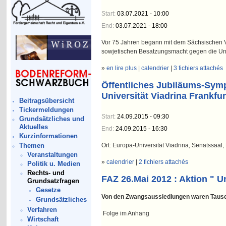
Start:
03.07.2021 - 10:00
End:
03.07.2021 - 18:00
Vor 75 Jahren begann mit dem Sächsischen V
sowjetischen Besatzungsmacht gegen die Un
»
en lire plus
|
calendrier
|
3 fichiers attachés
Öffentliches Jubiläums-Sym
Universität Viadrina Frankfu
Beitragsübersicht
Tickermeldungen
Start:
24.09.2015 - 09:30
Grundsätzliches und
Aktuelles
End:
24.09.2015 - 16:30
Kurzinformationen
Themen
Ort: Europa-Universität Viadrina, Senatssaa
Veranstaltungen
»
calendrier
|
2 fichiers attachés
Politik u. Medien
Rechts- und
FAZ 26.Mai 2012 : Aktion " U
Grundsatzfragen
Gesetze
Von den Zwangsaussiedlungen waren Tausend
Grundsätzliches
Verfahren
Folge im Anhang
Wirtschaft