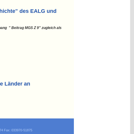
chichte" des EALG und
hang " Beitrag MGS Z 9"
zugleich als
he Länder an
874 Fax: 033970-51875