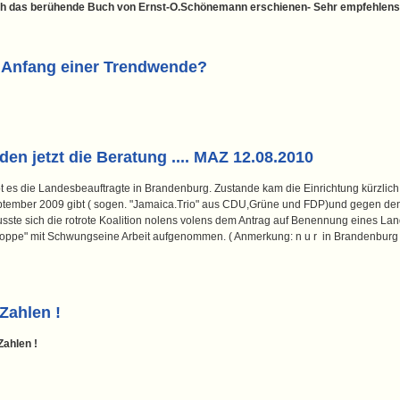
ich das berühende Buch von Ernst-O.Schönemann erschienen- Sehr empfehlensw
 Anfang einer Trendwende?
n jetzt die Beratung .... MAZ 12.08.2010
bt es die Landesbeauftragte in Brandenburg. Zustande kam die Einrichtung kürzli
tember 2009 gibt ( sogen. "Jamaica.Trio" aus CDU,Grüne und FDP)und gegen den W
usste sich die rotrote Koalition nolens volens dem Antrag auf Benennung eines La
ke Poppe" mit Schwungseine Arbeit aufgenommen. ( Anmerkung: n u r in Brandenburg
Zahlen !
ahlen !