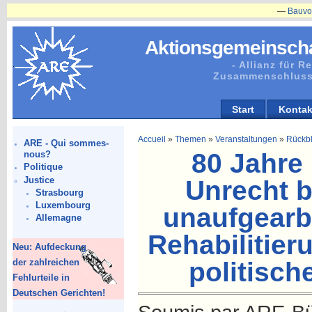
—
Bauvorhaben
Aktionsgemeinscha
- Allianz für 
Zusammenschluss
Start
Kontak
Accueil
»
Themen
»
Veranstaltungen
»
Rückbl
ARE - Qui sommes-
80 Jahre
nous?
Politique
Justice
Unrecht b
Strasbourg
Luxembourg
unaufgearbe
Allemagne
Rehabilitier
Neu: Aufdeckung
der zahlreichen
politisch
Fehlurteile in
Deutschen Gerichten!