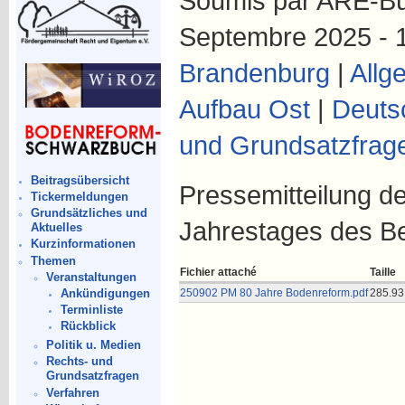
Soumis par ARE-Büro
Septembre 2025 - 
Brandenburg
|
Allg
Aufbau Ost
|
Deuts
und Grundsatzfrag
Beitragsübersicht
Pressemitteilung de
Tickermeldungen
Grundsätzliches und
Jahrestages des B
Aktuelles
Kurzinformationen
Themen
Fichier attaché
Taille
Veranstaltungen
Ankündigungen
250902 PM 80 Jahre Bodenreform.pdf
285.93
Terminliste
Rückblick
Politik u. Medien
Rechts- und
Grundsatzfragen
Verfahren