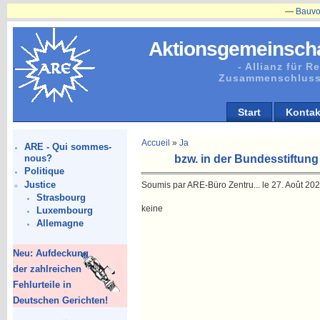
—
Bauvorhaben
Aktionsgemeinscha
- Allianz für 
Zusammenschluss
Start
Kontak
Accueil
»
Ja
ARE - Qui sommes-
bzw. in der Bundesstiftung
nous?
Politique
Justice
Soumis par ARE-Büro Zentru... le 27. Août 202
Strasbourg
keine
Luxembourg
Allemagne
Neu: Aufdeckung
der zahlreichen
Fehlurteile in
Deutschen Gerichten!