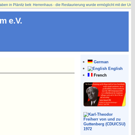
ben in Plänitz betr. Herrenhaus - die Restaurierung wurde ermöglicht mit der Un
m e.V.
German
English
French