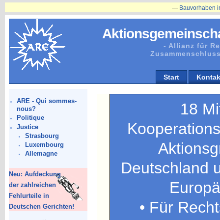
—
Bauvorhaben in Plänitz betr
Aktionsgemeinscha
- Allianz für 
Zusammenschluss
Start
Kontak
ARE - Qui sommes-
18 Mi
nous?
Politique
Kooperation
Justice
Strasbourg
Aktionsg
Luxembourg
Allemagne
Deutschland u
Neu: Aufdeckung
Europä
der zahlreichen
Fehlurteile in
• Für Recht
Deutschen Gerichten!