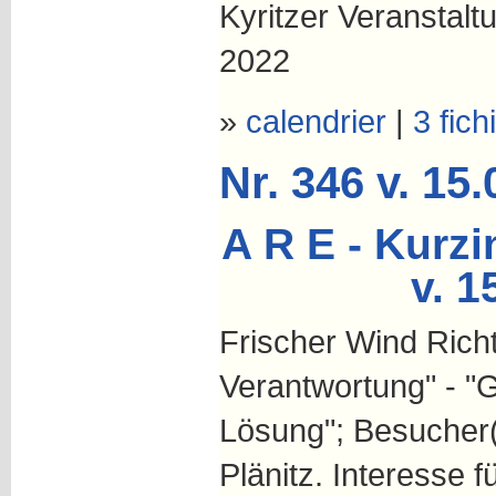
Kyritzer Veranstal
2022
»
calendrier
|
3 fich
Nr. 346 v. 15
A R E - Kurzi
v. 1
Frischer Wind Ric
Verantwortung" - "
Lösung"; Besucher(
Plänitz. Interesse f