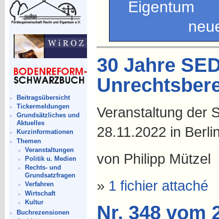
Eigentum •
neu
30 Jahre SED
Unrechtsber
Beitragsübersicht
Tickermeldungen
Veranstaltung der S
Grundsätzliches und
Aktuelles
28.11.2022 in Berli
Kurzinformationen
Themen
Veranstaltungen
von Philipp Mützel
Politik u. Medien
Rechts- und
Grundsatzfragen
»
1 fichier attaché
Verfahren
Wirtschaft
Kultur
Nr. 348 vom 
Buchrezensionen