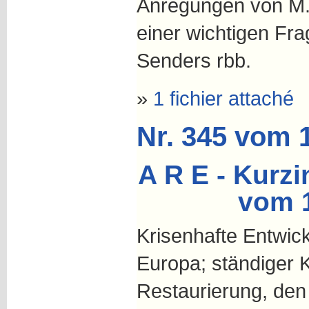
Anregungen von M. 
einer wichtigen Fr
Senders rbb.
»
1 fichier attaché
Nr. 345 vom 
A R E - Kurzi
vom 
Krisenhafte Entwic
Europa; ständiger K
Restaurierung, de