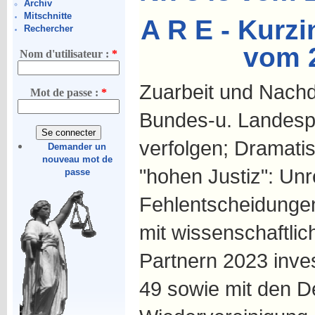
Archiv
Mitschnitte
A R E - Kurzi
Rechercher
vom 
Nom d'utilisateur :
*
Zuarbeit und Nach
Mot de passe :
*
Bundes-u. Landespol
verfolgen; Dramati
Demander un
nouveau mot de
"hohen Justiz": Unr
passe
Fehlentscheidungen
mit wissenschaftli
Partnern 2023 inve
49 sowie mit den De