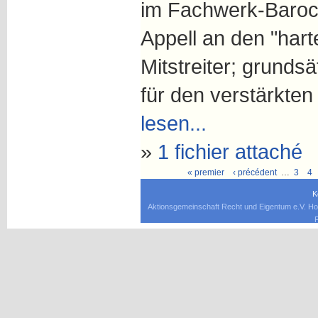
im Fachwerk-Barock
Appell an den "har
Mitstreiter; grunds
für den verstärkte
lesen...
»
1 fichier attaché
« premier
‹ précédent
…
3
4
K
Aktionsgemeinschaft Recht und Eigentum e.V. Ho