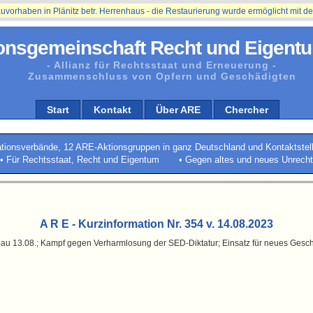
ben in Plänitz betr. Herrenhaus - die Restaurierung wurde ermöglicht mit der Unt
onsgemeinschaft Recht und Eigentu
- Allianz für Rechtsstaat und Erneuerung -
Zusammenschluss von Opfern und Geschädigten
Start
Kontakt
Über ARE
Chercher
ationsverbände, 12 ARE-Aktionsgruppen in ganz Deutschland und Kontaktstel
• Für Rechtsstaat, Recht und Eigentum • Gegen altes und neues Unrecht
A R E - Kurzinformation Nr. 354 v. 14.08.2023
au 13.08.; Kampf gegen Verharmlosung der SED-Diktatur; Einsatz für neues Ges