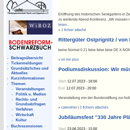
Eröffnung des historischen Senkgartens in Zi
zu wertende Abend-Konferenz. „Wir müssen r
lesen...
»
1 fichier attaché
Rittergüter Ostprignitz / vo
keine Normal 0 21 false false false DE X-
Beitragsübersicht
»
en lire plus
Tickermeldungen
Grundsätzliches und
Podiumsdiskussion: Wir mü
Aktuelles
Kurzinformationen
Start:
12.07.2023 - 18:00
Themen
End:
12.07.2023 - 20:00
Veranstaltungen
Politik u. Medien
Veranstaltung von der Bundesstiftung zur Aufa
Rechts- und
Grundsatzfragen
»
calendrier
|
2 fichiers attachés
Verfahren
Wirtschaft
Jubiläumsfest "330 Jahre Plä
Kultur
Buchrezensionen
Start:
23.06.2023 - 15:00