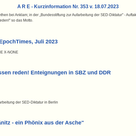
A R E - Kurzinformation Nr. 353 v. 18.07.2023
ethen bei Anklam; in der „Bundesstiftung zur Aufarbeitung der SED-Diktatur" - Auf
eden!" so das Motto.
n EpochTimes, Juli 2023
NONE X-NONE
ssen reden! Enteignungen in SBZ und DDR
rbeitung der SED-Diktatur in Berlin
nitz - ein Phönix aus der Asche"