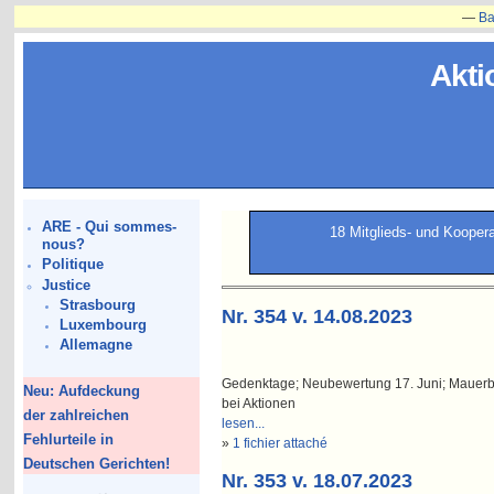
—
Bauvorha
Akti
ARE - Qui sommes-
18 Mitglieds- und Kooper
nous?
Politique
Justice
Strasbourg
Nr. 354 v. 14.08.2023
Luxembourg
Allemagne
Gedenktage; Neubewertung 17. Juni; Mauerb
Neu: Aufdeckung
bei Aktionen
der zahlreichen
lesen...
Fehlurteile in
»
1 fichier attaché
Deutschen Gerichten!
Nr. 353 v. 18.07.2023