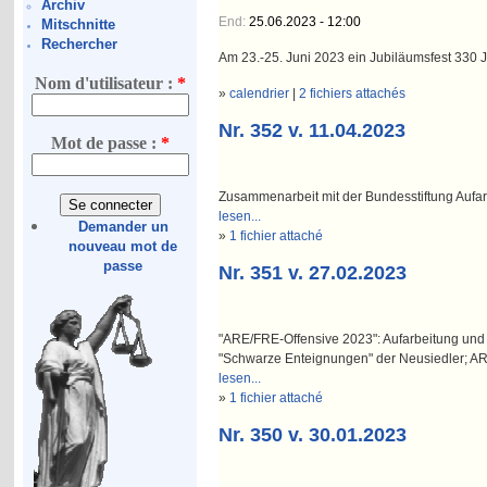
Archiv
End:
25.06.2023 - 12:00
Mitschnitte
Rechercher
Am 23.-25. Juni 2023 ein Jubiläumsfest 330 J
Nom d'utilisateur :
*
»
calendrier
|
2 fichiers attachés
Nr. 352 v. 11.04.2023
Mot de passe :
*
Zusammenarbeit mit der Bundesstiftung Aufarb
lesen...
Demander un
»
1 fichier attaché
nouveau mot de
passe
Nr. 351 v. 27.02.2023
"ARE/FRE-Offensive 2023": Aufarbeitung und
"Schwarze Enteignungen" der Neusiedler; A
lesen...
»
1 fichier attaché
Nr. 350 v. 30.01.2023