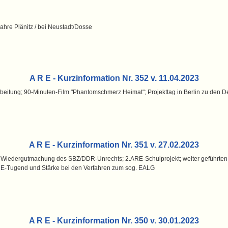
ahre Plänitz / bei Neustadt/Dosse
A R E - Kurzinformation Nr. 352 v. 11.04.2023
eitung; 90-Minuten-Film "Phantomschmerz Heimat"; Projekttag in Berlin zu den Def
A R E - Kurzinformation Nr. 351 v. 27.02.2023
 Wiedergutmachung des SBZ/DDR-Unrechts; 2.ARE-Schulprojekt; weiter geführten 
RE-Tugend und Stärke bei den Verfahren zum sog. EALG
A R E - Kurzinformation Nr. 350 v. 30.01.2023