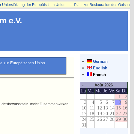
erstützung der Europäischen Union
—
Plänitzer Restauration des Gutshauses ers
m e.V.
German
le zur Europäischen Union
English
French
«
Août 2026
Lu
Ma
Me
Je
Ve
Sa
Di
1
2
3
4
5
6
7
8
9
chichtsbewusstsein; mehr Zusammenwirken
10
11
12
13
14
15
16
17
18
19
20
21
22
23
24
25
26
27
28
29
30
31