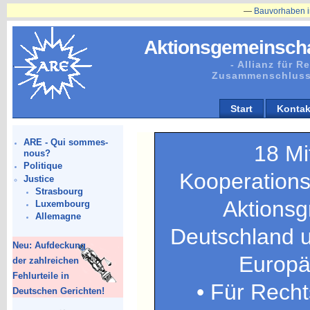
—
Bauvorhaben in Plänitz betr
Aktionsgemeinscha
- Allianz für 
Zusammenschluss
Start
Kontak
ARE - Qui sommes-
18 Mi
nous?
Politique
Kooperation
Justice
Strasbourg
Aktionsg
Luxembourg
Allemagne
Deutschland u
Neu: Aufdeckung
Europä
der zahlreichen
Fehlurteile in
• Für Recht
Deutschen Gerichten!