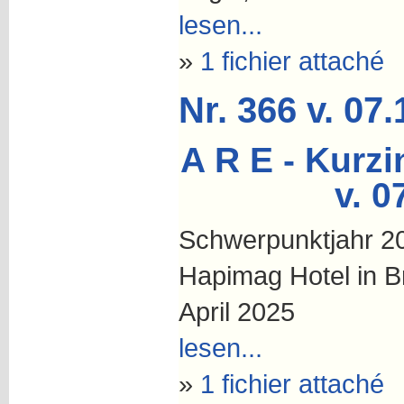
lesen...
»
1 fichier attaché
Nr. 366 v. 07
A R E - Kurzi
v. 0
Schwerpunktjahr 20
Hapimag Hotel in B
April 2025
lesen...
»
1 fichier attaché