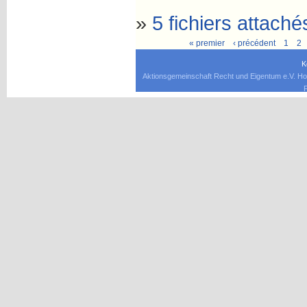
»
5 fichiers attaché
« premier
‹ précédent
1
2
K
Aktionsgemeinschaft Recht und Eigentum e.V. Ho