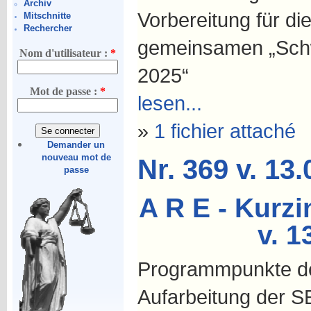
Archiv
Vorbereitung für d
Mitschnitte
Rechercher
gemeinsamen „Sch
Nom d'utilisateur :
*
2025“
Mot de passe :
*
lesen...
»
1 fichier attaché
Demander un
nouveau mot de
Nr. 369 v. 13
passe
A R E - Kurzi
v. 1
Programmpunkte der
Aufarbeitung der S