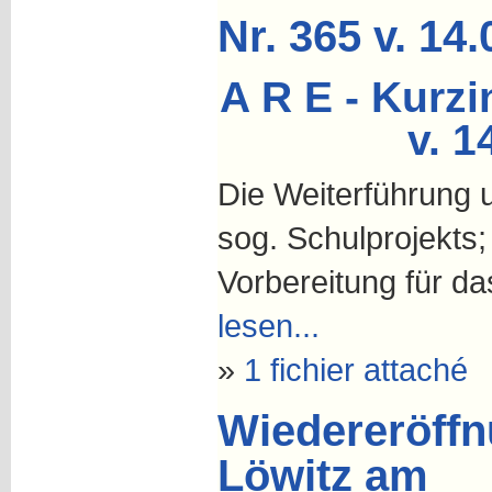
Nr. 365 v. 14
A R E - Kurzi
v. 1
Die Weiterführung 
sog. Schulprojekts;
Vorbereitung für d
lesen...
»
1 fichier attaché
Wiedereröffn
Löwitz am