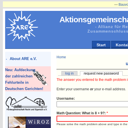
—
Bauvorhabe
Aktionsgemeinscha
- Allianz für 
Zusammenschluss
Start
Konta
Home
About ARE e.V.
Neu: Aufdeckung
log in
request new password
der zahlreichen
The answer you entered to the math problem is
Fehlurteile in
Deutschen Gerichten!
Enter your username
or
your e-mail address.
Username:
Math Question: What is 8 + 9?:
*
Please solve the math problem above and type in the r