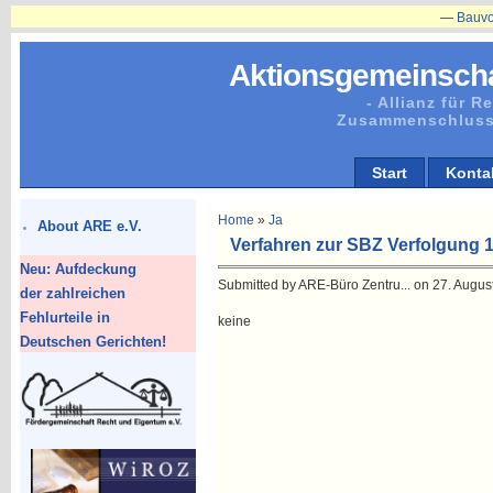
—
Bauvorhabe
Aktionsgemeinscha
- Allianz für 
Zusammenschluss
Start
Konta
Home
»
Ja
About ARE e.V.
Verfahren zur SBZ Verfolgung 1
Neu: Aufdeckung
Submitted by ARE-Büro Zentru... on 27. August
der zahlreichen
Fehlurteile in
keine
Deutschen Gerichten!