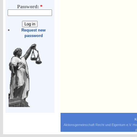
Password:
*
Request new
password
K
Aktionsgemeinschaft Recht und Eigentum e.V. Ho