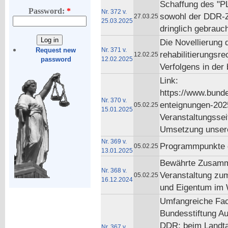
Schaffung des "PL
Password:
*
Nr. 372 v.
sowohl der DDR-Ze
27.03.25
25.03.2025
dringlich gebrauc
Die Novellierung
Nr. 371 v.
Request new
rehabilitierungsre
12.02.25
12.02.2025
password
Verfolgens in der 
Link:
https://www.bunde
Nr. 370 v.
enteignungen-2025
05.02.25
15.01.2025
Veranstaltungssei
Umsetzung unser
Nr. 369 v.
Programmpunkte de
05.02.25
13.01.2025
Bewährte Zusammen
Nr. 368 v.
Veranstaltung zu
05.02.25
16.12.2024
und Eigentum im 
Umfangreiche Fach
Bundesstiftung Au
DDR; beim Landta
Nr. 367 v.