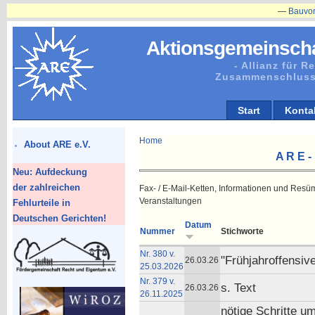
—
Bauvorhaben 
Aktionsgemeinscha
- Allianz für 
Zusammenschluss
Start
Konta
Home
About ARE e.V.
A R E -
Neu: Aufdeckung
der zahlreichen
Fax- / E-Mail-Ketten, Informationen und Resü
Veranstaltungen
Fehlurteile in
Deutschen Gerichten!
Datum
Nummer
Stichworte
Nr. 380 v.
"Frühjahroffensiv
26.03.26
25.03.2026
Nr. 379 v.
s. Text
26.03.26
26.11.2025
nötige Schritte u