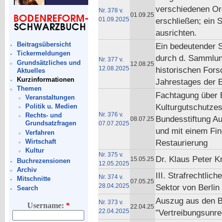
verschiedenen Or
Nr. 378 v.
01.09.25
01.09.2025
erschließen; ein 
ausrichten.
Beitragsübersicht
Ein bedeutender Sc
Tickermeldungen
durch d. Sammlun
Nr. 377 v.
Grundsätzliches und
12.08.25
12.08.2025
historischen For
Aktuelles
Kurzinformationen
Jahrestages der 
Themen
Fachtagung über 
Veranstaltungen
Kulturgutschutzes
Politik u. Medien
Nr. 376 v.
Rechts- und
Bundesstiftung Au
08.07.25
Grundsatzfragen
07.07.2025
und mit einem Fin
Verfahren
Wirtschaft
Restaurierung
Kultur
Nr. 375 v.
Dr. Klaus Peter K
15.05.25
Buchrezensionen
12.05.2025
Archiv
III. Strafrechtli
Nr. 374 v.
Mitschnitte
07.05.25
28.04.2025
Sektor von Berlin
Search
Auszug aus den B
Nr. 373 v.
Username:
*
22.04.25
22.04.2025
"Vertreibungsunre