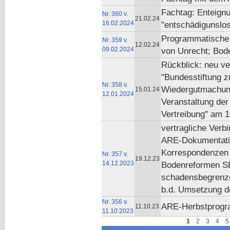
Fachtag: Enteig
Nr. 360 v.
21.02.24
16.02.2024
"entschädigunslo
Programmatische 
Nr. 359 v.
12.02.24
09.02.2024
von Unrecht; Bod
Rückblick: neu v
"Bundesstiftung z
Nr. 358 v.
Wiedergutmachung 
15.01.24
12.01.2024
Veranstaltung de
Vertreibung" am 1
vertragliche Verb
ARE-Dokumentatio
Korrespondenzen 
Nr. 357 v.
19.12.23
14.12.2023
Bodenreformen SB
schadensbegrenz
b.d. Umsetzung de
Nr. 356 v.
ARE-Herbstprogra
11.10.23
11.10.2023
1
2
3
4
5