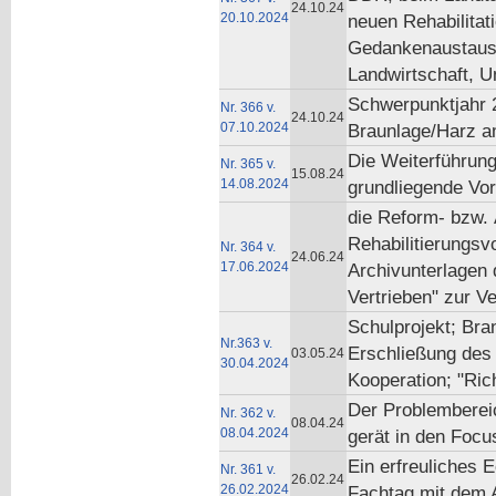
24.10.24
20.10.2024
neuen Rehabilitat
Gedankenaustausc
Landwirtschaft, U
Schwerpunktjahr 
Nr. 366 v.
24.10.24
07.10.2024
Braunlage/Harz am
Die Weiterführung
Nr. 365 v.
15.08.24
14.08.2024
grundliegende Vor
die Reform- bzw. 
Rehabilitierungsv
Nr. 364 v.
24.06.24
17.06.2024
Archivunterlagen 
Vertrieben" zur V
Schulprojekt; Bra
Nr.363 v.
Erschließung des 
03.05.24
30.04.2024
Kooperation; "Ric
Der Problemberei
Nr. 362 v.
08.04.24
08.04.2024
gerät in den Focus
Ein erfreuliches 
Nr. 361 v.
26.02.24
26.02.2024
Fachtag mit dem A