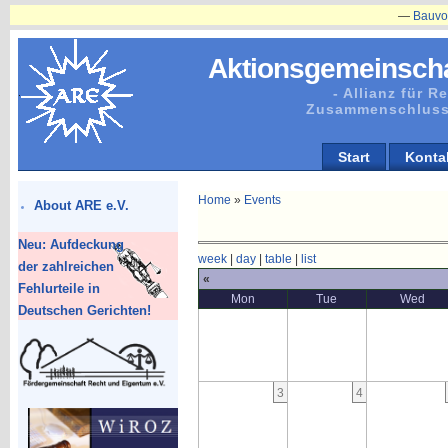
—
Bauvorhaben
Aktionsgemeinscha
- Allianz für 
Zusammenschluss
Start
Konta
Home
»
Events
About ARE e.V.
Neu: Aufdeckung
week
|
day
|
table
|
list
der zahlreichen
«
Fehlurteile in
Mon
Tue
Wed
Deutschen Gerichten!
3
4