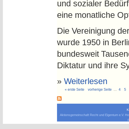
und sozialer Bedürft
eine monatliche Opf
Die Vereinigung de
wurde 1950 in Berli
bundesweit Tausen
Diktatur und ihre 
»
Weiterlesen
« erste Seite
vorherige Seite
…
4
5
K
Aktionsgemeinschaft Recht und Eigentum e.V. Ho