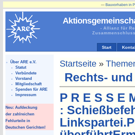
—
Bauvorhaben in Plänitz betr. Herr
Aktionsgemeinscha
- Allianz für 
Zusammenschluss
Start
Konta
Startseite
»
Theme
Über ARE e.V.
Statut
Verbündete
Rechts- und
Vorstand
Mitgliedschaft
Spenden für ARE
P R E S S E M
Impressum
: Schießbefeh
Neu: Aufdeckung
der zahlreichen
Linkspartei.
Fehlurteile in
Deutschen Gerichten!
überführtErm