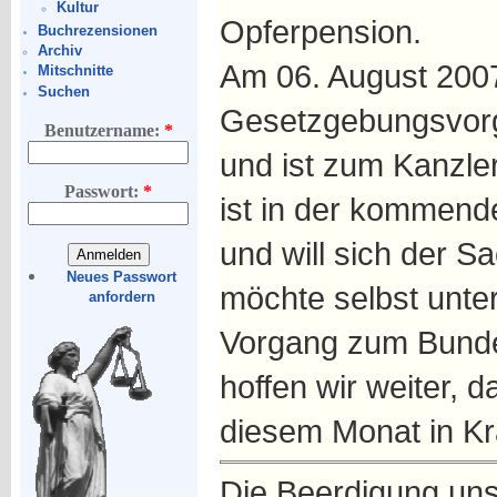
Kultur
Opferpension.
Buchrezensionen
Archiv
Am 06. August 2007
Mitschnitte
Suchen
Gesetzgebungsvor
Benutzername:
*
und ist zum Kanzle
Passwort:
*
ist in der kommen
und will sich der 
Neues Passwort
möchte selbst unte
anfordern
Vorgang zum Bunde
hoffen wir weiter, 
diesem Monat in Kra
Die Beerdigung uns