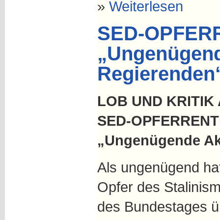
»
Weiterlesen
SED-OPFERR
„Ungenügend
Regierenden“
LOB UND KRITIK
SED-OPFERRENT
„Ungenügende Akt
Als ungenügend hat
Opfer des Stalini
des Bundestages üb