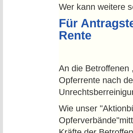
Wer kann weitere se
Für Antragst
Rente
An die Betroffenen 
Opferrente nach d
Unrechtsberreinigun
Wie unser "Aktionb
Opferverbände"mitte
Kräfte der Betroff