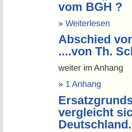
vom BGH ?
»
Weiterlesen
Abschied vom
....von Th. S
weiter im Anhang
»
1 Anhang
Ersatzgrunds
vergleicht si
Deutschland..